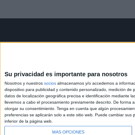
Contáctanos
Infor
Dirección:
Diego de León 47,
Aviso le
28006 Madrid
Política 
Condicio
Su privacidad es importante para nosotros
Phone:
+34 91 593 2767
Política
Nosotros y nuestros
socios
almacenamos y/o accedemos a información
Email:
info@forofp.es
dispositivo para publicidad y contenido personalizado, medición de pu
datos de localización geográfica precisa e identificación mediante l
llevemos a cabo el procesamiento previamente descrito. De forma al
otorgar su consentimiento.
Tenga en cuenta que algún procesamiento
preferencias se aplicarán solo a este sitio web. Puede cambiar sus p
inferior de la página web.
© Compás Mediterráneo SL. Todos los derechos reserv
MÁS OPCIONES