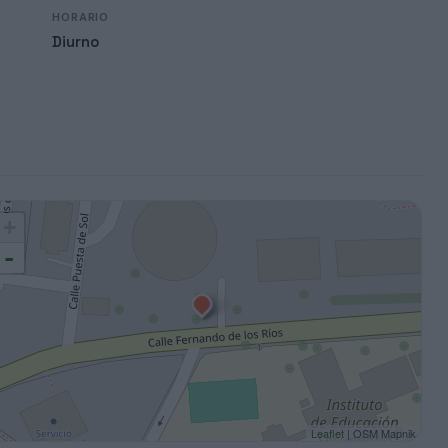
HORARIO
Diurno
+
-
Leaflet
| OSM Mapnik