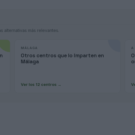
 alternativas más relevantes.
MÁLAGA
A
ín
Otros centros que lo imparten en
O
Málaga
o
Ver los 12 centros
→
V