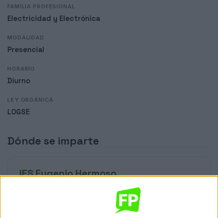
FAMILIA PROFESIONAL
Electricidad y Electrónica
MODALIDAD
Presencial
HORARIO
Diurno
LEY ORGÁNICA
LOGSE
Dónde se imparte
IES Eugenio Hermoso
Sede