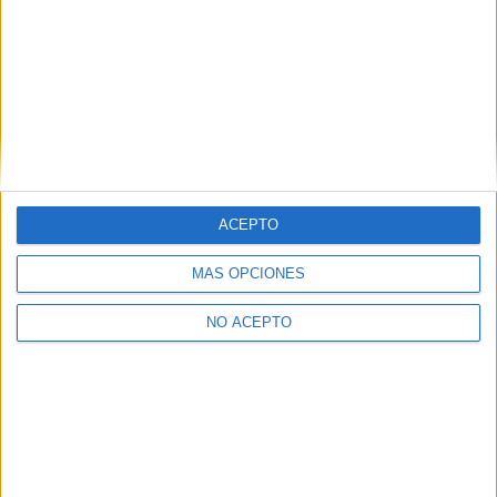
Otras opciones para estudiarlo online
Ver los 12 centros
→
ACEPTO
Inicie sesión
o
regístrese
para comentar
MÁS OPCIONES
NO ACEPTO
Contáctanos