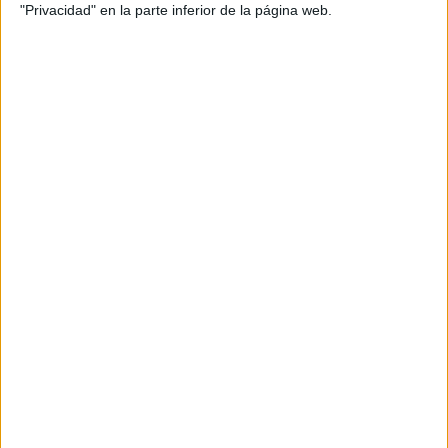
"Privacidad" en la parte inferior de la página web.
EN ESTE CENTRO
Explora los otros ciclos de IES Eugenio
Hermoso
Ver los 3 ciclos
→
BADAJOZ
Otros centros que lo imparten en
Badajoz
Ver los 9 centros
→
A DISTANCIA