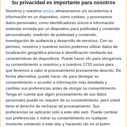
Su privacidad es importante para nosotros
DIRECCIÓN
CARRETERIA, 50
Nosotros y nuestros
socios
almacenamos y/o accedemos a
6340 Fregenal de la Sierra, Badajoz
información en un dispositivo, como cookies, y procesamos
datos personales, como identificadores únicos e información
estándar enviada por un dispositivo para publicidad y contenido
+
personalizado, medición de publicidad y contenido,
-
investigación de audiencia y desarrollo de servicios.
Con su
permiso, nosotros y nuestros socios podemos utilizar datos de
localización geográfica precisa e identificación mediante las
características de dispositivos. Puede hacer clic para otorgarnos
su consentimiento a nosotros y a nuestros 1733 socios para
que llevemos a cabo el procesamiento previamente descrito. De
forma alternativa, puede hacer clic para denegar su
consentimiento o acceder a información más detallada y
cambiar sus preferencias antes de otorgar su consentimiento.
Leaflet
| OSM Mapnik
Tenga en cuenta que algún procesamiento de sus datos
personales puede no requerir de su consentimiento, pero usted
tiene el derecho de rechazar tal procesamiento. Sus
Explora más
preferencias se aplicarán solo a este sitio web. Puede cambiar
sus preferencias o retirar su consentimiento en cualquier
¿No es exactamente lo que buscas? Estas son las
momento volviendo a este sitio y haciendo clic en el botón
alternativas más relevantes.