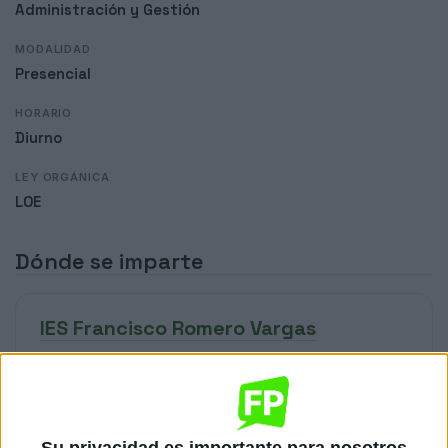
Administración y Gestión
MODALIDAD
Presencial
HORARIO
Diurno
LEY ORGÁNICA
LOE
Dónde se imparte
IES Francisco Romero Vargas
Sede
DIRECCIÓN