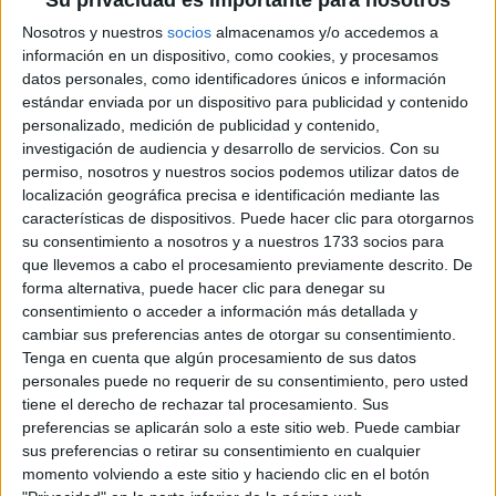
Su privacidad es importante para nosotros
Moreno Mendoza, s/n
11408 Jerez de la Frontera, Cádiz
Nosotros y nuestros
socios
almacenamos y/o accedemos a
información en un dispositivo, como cookies, y procesamos
datos personales, como identificadores únicos e información
+
estándar enviada por un dispositivo para publicidad y contenido
-
personalizado, medición de publicidad y contenido,
investigación de audiencia y desarrollo de servicios.
Con su
permiso, nosotros y nuestros socios podemos utilizar datos de
localización geográfica precisa e identificación mediante las
características de dispositivos. Puede hacer clic para otorgarnos
su consentimiento a nosotros y a nuestros 1733 socios para
que llevemos a cabo el procesamiento previamente descrito. De
forma alternativa, puede hacer clic para denegar su
consentimiento o acceder a información más detallada y
Leaflet
| OSM Mapnik
cambiar sus preferencias antes de otorgar su consentimiento.
Tenga en cuenta que algún procesamiento de sus datos
personales puede no requerir de su consentimiento, pero usted
tiene el derecho de rechazar tal procesamiento. Sus
Explora más
preferencias se aplicarán solo a este sitio web. Puede cambiar
¿No es exactamente lo que buscas? Estas son las
sus preferencias o retirar su consentimiento en cualquier
alternativas más relevantes.
momento volviendo a este sitio y haciendo clic en el botón