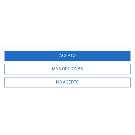
Ver los 55 centros
→
ACEPTO
Inicie sesión
o
regístrese
para comentar
MÁS OPCIONES
NO ACEPTO
Contáctanos
Dirección:
Diego de León 47, 28006 Madrid