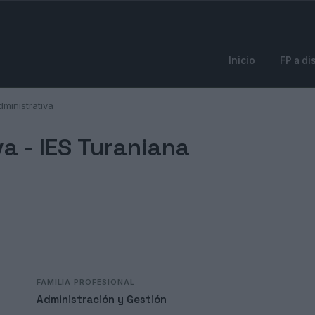
Inicio
FP a di
ministrativa
va -
IES Turaniana
FAMILIA PROFESIONAL
Administración y Gestión