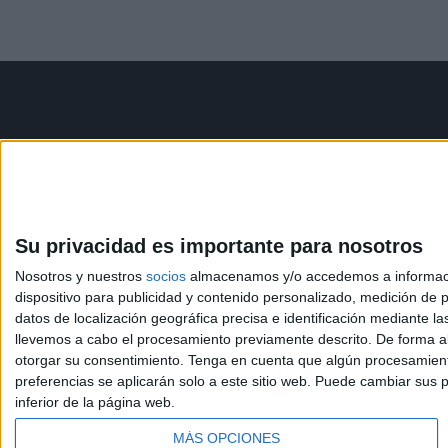
Contáctanos
Infor
Dirección:
Diego de León 47,
Aviso le
28006 Madrid
Política 
Condicio
Su privacidad es importante para nosotros
Phone:
+34 91 593 2767
Política
Nosotros y nuestros
socios
almacenamos y/o accedemos a información
Email:
info@forofp.es
dispositivo para publicidad y contenido personalizado, medición de pu
datos de localización geográfica precisa e identificación mediante l
llevemos a cabo el procesamiento previamente descrito. De forma al
otorgar su consentimiento.
Tenga en cuenta que algún procesamiento
preferencias se aplicarán solo a este sitio web. Puede cambiar sus p
inferior de la página web.
© Compás Mediterráneo SL. Todos los derechos reserv
MÁS OPCIONES