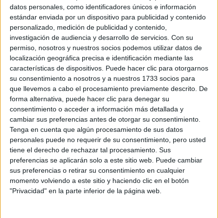
Juan Antonio Santero, 2
datos personales, como identificadores únicos e información
41800 Sanlúcar la Mayor, Sevilla
estándar enviada por un dispositivo para publicidad y contenido
personalizado, medición de publicidad y contenido,
investigación de audiencia y desarrollo de servicios.
Con su
+
permiso, nosotros y nuestros socios podemos utilizar datos de
-
localización geográfica precisa e identificación mediante las
características de dispositivos. Puede hacer clic para otorgarnos
su consentimiento a nosotros y a nuestros 1733 socios para
que llevemos a cabo el procesamiento previamente descrito. De
forma alternativa, puede hacer clic para denegar su
consentimiento o acceder a información más detallada y
cambiar sus preferencias antes de otorgar su consentimiento.
Tenga en cuenta que algún procesamiento de sus datos
personales puede no requerir de su consentimiento, pero usted
Leaflet
| OSM Mapnik
tiene el derecho de rechazar tal procesamiento. Sus
preferencias se aplicarán solo a este sitio web. Puede cambiar
sus preferencias o retirar su consentimiento en cualquier
Explora más
momento volviendo a este sitio y haciendo clic en el botón
"Privacidad" en la parte inferior de la página web.
¿No es exactamente lo que buscas? Estas son las
alternativas más relevantes.