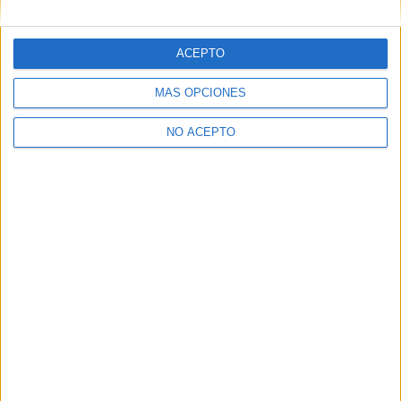
Inicie sesión
o
regístrese
para comentar
ACEPTO
MÁS OPCIONES
NO ACEPTO
Contáctanos
Dirección:
Diego de León 47, 28006 Madrid
Phone:
+34 91 593 2767
Email:
info@forofp.es
Información legal
Aviso legal
Política de privacidad
Condiciones generales de contratación