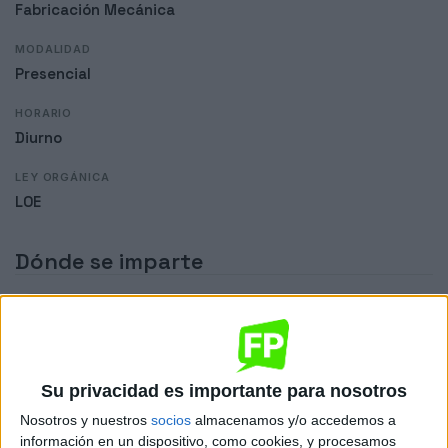
Fabricación Mecánica
MODALIDAD
Presencial
HORARIO
Diurno
LEY ORGÁNICA
LOE
Dónde se imparte
IES Lucus Solis
Sede
Su privacidad es importante para nosotros
Nosotros y nuestros
socios
almacenamos y/o accedemos a
DIRECCIÓN
información en un dispositivo, como cookies, y procesamos