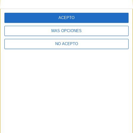
Inicie sesión
o
regístrese
para comentar
ACEPTO
MÁS OPCIONES
NO ACEPTO
Contáctanos
Dirección:
Diego de León 47, 28006 Madrid
Phone:
+34 91 593 2767
Email:
info@forofp.es
Información legal
Aviso legal
Política de privacidad
Condiciones generales de contratación