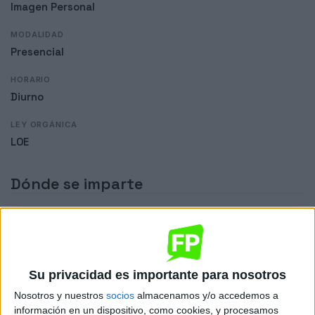
Imagen Personal
MODALIDAD
Presencial
HORARIO
Diurno
LEY ORGÁNICA
LOE
Dónde se imparte
CIFP Burlada Fp
Sede
Su privacidad es importante para nosotros
Nosotros y nuestros
socios
almacenamos y/o accedemos a
DIRECCIÓN
información en un dispositivo, como cookies, y procesamos