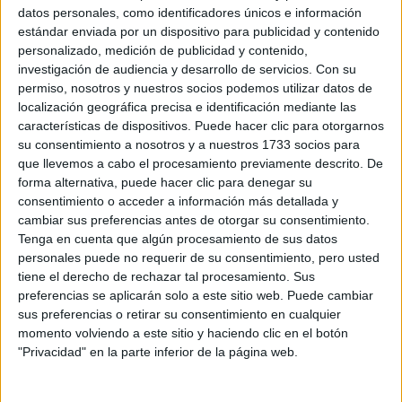
C/ ERMITA, 19
datos personales, como identificadores únicos e información
31600 Burlada/Burlata, Navarra
estándar enviada por un dispositivo para publicidad y contenido
personalizado, medición de publicidad y contenido,
investigación de audiencia y desarrollo de servicios.
Con su
+
permiso, nosotros y nuestros socios podemos utilizar datos de
-
localización geográfica precisa e identificación mediante las
características de dispositivos. Puede hacer clic para otorgarnos
su consentimiento a nosotros y a nuestros 1733 socios para
que llevemos a cabo el procesamiento previamente descrito. De
forma alternativa, puede hacer clic para denegar su
consentimiento o acceder a información más detallada y
cambiar sus preferencias antes de otorgar su consentimiento.
Tenga en cuenta que algún procesamiento de sus datos
personales puede no requerir de su consentimiento, pero usted
Leaflet
| OSM Mapnik
tiene el derecho de rechazar tal procesamiento. Sus
preferencias se aplicarán solo a este sitio web. Puede cambiar
sus preferencias o retirar su consentimiento en cualquier
Explora más
momento volviendo a este sitio y haciendo clic en el botón
"Privacidad" en la parte inferior de la página web.
¿No es exactamente lo que buscas? Estas son las
alternativas más relevantes.