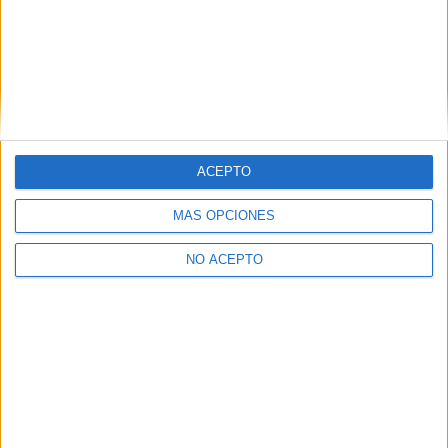
Ver los 39 centros
→
ACEPTO
Inicie sesión
o
regístrese
para comentar
MÁS OPCIONES
NO ACEPTO
Contáctanos
Dirección:
Diego de León 47, 28006 Madrid
Phone:
+34 91 593 2767