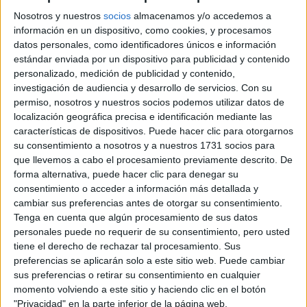
18600 Motril, Granada
Nosotros y nuestros
socios
almacenamos y/o accedemos a
información en un dispositivo, como cookies, y procesamos
+
datos personales, como identificadores únicos e información
estándar enviada por un dispositivo para publicidad y contenido
-
personalizado, medición de publicidad y contenido,
investigación de audiencia y desarrollo de servicios.
Con su
permiso, nosotros y nuestros socios podemos utilizar datos de
localización geográfica precisa e identificación mediante las
características de dispositivos. Puede hacer clic para otorgarnos
su consentimiento a nosotros y a nuestros 1731 socios para
que llevemos a cabo el procesamiento previamente descrito. De
forma alternativa, puede hacer clic para denegar su
Leaflet
| OSM Mapnik
consentimiento o acceder a información más detallada y
cambiar sus preferencias antes de otorgar su consentimiento.
Tenga en cuenta que algún procesamiento de sus datos
personales puede no requerir de su consentimiento, pero usted
Explora más
tiene el derecho de rechazar tal procesamiento. Sus
¿No es exactamente lo que buscas? Estas son las
preferencias se aplicarán solo a este sitio web. Puede cambiar
alternativas más relevantes.
sus preferencias o retirar su consentimiento en cualquier
momento volviendo a este sitio y haciendo clic en el botón
"Privacidad" en la parte inferior de la página web.