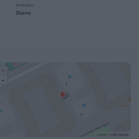
HORARIO
Diurno
+
-
Leaflet
| OSM Mapnik