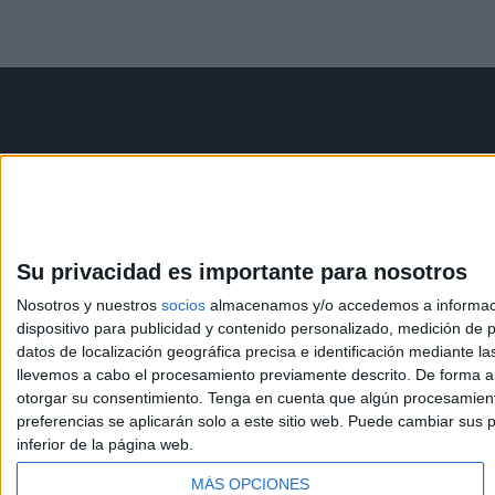
Contáctanos
Infor
Dirección:
Diego de León 47,
Aviso le
28006 Madrid
Política 
Condicio
Su privacidad es importante para nosotros
Phone:
+34 91 593 2767
Política
Nosotros y nuestros
socios
almacenamos y/o accedemos a información
Email:
info@forofp.es
dispositivo para publicidad y contenido personalizado, medición de pu
datos de localización geográfica precisa e identificación mediante l
llevemos a cabo el procesamiento previamente descrito. De forma al
otorgar su consentimiento.
Tenga en cuenta que algún procesamiento
preferencias se aplicarán solo a este sitio web. Puede cambiar sus p
inferior de la página web.
© Compás Mediterráneo SL. Todos los derechos reserv
MÁS OPCIONES