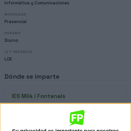
Informática y Comunicaciones
MODALIDAD
Presencial
HORARIO
Diurno
LEY ORGÁNICA
LOE
Dónde se imparte
IES Milà i Fontanals
Sede
DIRECCIÓN