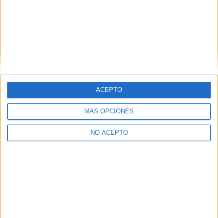
Ver los 16 centros
→
ACEPTO
Inicie sesión
o
regístrese
para comentar
MÁS OPCIONES
NO ACEPTO
Contáctanos
Dirección:
Diego de León 47, 28006 Madrid