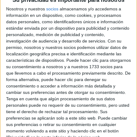
Su privacidad es importante para nosotros
av. Emili Vallès, 4
8700 Igualada, Barcelona
Nosotros y nuestros
socios
almacenamos y/o accedemos a
información en un dispositivo, como cookies, y procesamos
datos personales, como identificadores únicos e información
+
estándar enviada por un dispositivo para publicidad y contenido
-
personalizado, medición de publicidad y contenido,
investigación de audiencia y desarrollo de servicios.
Con su
permiso, nosotros y nuestros socios podemos utilizar datos de
localización geográfica precisa e identificación mediante las
características de dispositivos. Puede hacer clic para otorgarnos
su consentimiento a nosotros y a nuestros 1733 socios para
que llevemos a cabo el procesamiento previamente descrito. De
forma alternativa, puede hacer clic para denegar su
consentimiento o acceder a información más detallada y
Leaflet
| OSM Mapnik
cambiar sus preferencias antes de otorgar su consentimiento.
Tenga en cuenta que algún procesamiento de sus datos
personales puede no requerir de su consentimiento, pero usted
tiene el derecho de rechazar tal procesamiento. Sus
Explora más
preferencias se aplicarán solo a este sitio web. Puede cambiar
¿No es exactamente lo que buscas? Estas son las
sus preferencias o retirar su consentimiento en cualquier
alternativas más relevantes.
momento volviendo a este sitio y haciendo clic en el botón