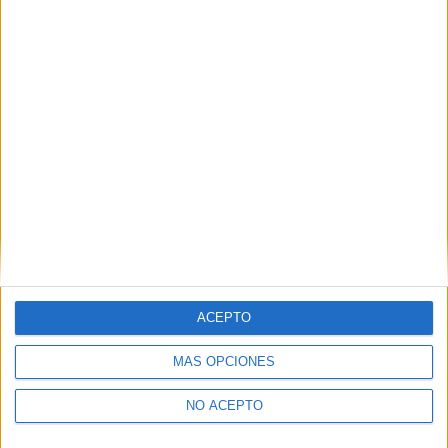
EN ESTE CENTRO
Explora los otros ciclos de Universae
Ver los 43 ciclos
→
MADRID
Otros centros que lo imparten en Madrid
ACEPTO
Ver los 60 centros
→
MÁS OPCIONES
NO ACEPTO
A DISTANCIA
Otras opciones para estudiarlo online