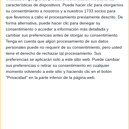
características de dispositivos. Puede hacer clic para otorgarnos
Dónde se imparte
su consentimiento a nosotros y a nuestros 1733 socios para
que llevemos a cabo el procesamiento previamente descrito. De
forma alternativa, puede hacer clic para denegar su
i
MODALIDAD ONLINE
consentimiento o acceder a información más detallada y
Ciclo online: mapa de la sede física
cambiar sus preferencias antes de otorgar su consentimiento.
Esta titulación se cursa a distancia. El mapa muestra
Tenga en cuenta que algún procesamiento de sus datos
la
sede física de Universae
, no una dirección a la
personales puede no requerir de su consentimiento, pero usted
que tengas que desplazarte para estudiar.
tiene el derecho de rechazar tal procesamiento. Sus
preferencias se aplicarán solo a este sitio web. Puede cambiar
sus preferencias o retirar su consentimiento en cualquier
Universae
momento volviendo a este sitio y haciendo clic en el botón
"Privacidad" en la parte inferior de la página web.
Campus de Madrid
DIRECCIÓN
Avenida Isla Graciosa, 5
Edificio MARPE II
28703 San Sebastián de los Reyes, Madrid