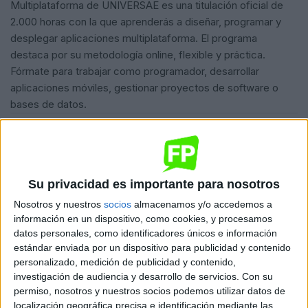
Multiplataforma de UNIVERSAE es una titulación oficial de
2.000 horas con la que aprenderás a diseñar, programar y
desplegar aplicaciones multiplataforma. El programa
destaca por su metodología online, flexible y práctica.
Fórmate para trabajar como programador, desarrollar
aplicaciones móviles, gestionar proyectos de software o
bases de datos.
Más información disponible en la web del centro:
Desarrollo
de Aplicaciones Multiplataforma
.
Su privacidad es importante para nosotros
¿Te encaja este ciclo?
Nosotros y nuestros
socios
almacenamos y/o accedemos a
información en un dispositivo, como cookies, y procesamos
Te ponemos en contacto directo con Universae. Sin
datos personales, como identificadores únicos e información
coste ni compromiso.
estándar enviada por un dispositivo para publicidad y contenido
personalizado, medición de publicidad y contenido,
Quiero saber más
→
investigación de audiencia y desarrollo de servicios.
Con su
permiso, nosotros y nuestros socios podemos utilizar datos de
localización geográfica precisa e identificación mediante las