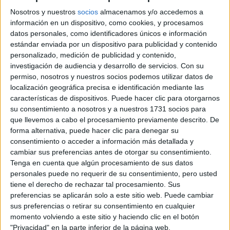
41640 Osuna, Sevilla
Nosotros y nuestros
socios
almacenamos y/o accedemos a
información en un dispositivo, como cookies, y procesamos
+
datos personales, como identificadores únicos e información
estándar enviada por un dispositivo para publicidad y contenido
-
personalizado, medición de publicidad y contenido,
investigación de audiencia y desarrollo de servicios.
Con su
permiso, nosotros y nuestros socios podemos utilizar datos de
localización geográfica precisa e identificación mediante las
características de dispositivos. Puede hacer clic para otorgarnos
su consentimiento a nosotros y a nuestros 1731 socios para
que llevemos a cabo el procesamiento previamente descrito. De
forma alternativa, puede hacer clic para denegar su
Leaflet
| OSM Mapnik
consentimiento o acceder a información más detallada y
cambiar sus preferencias antes de otorgar su consentimiento.
Tenga en cuenta que algún procesamiento de sus datos
personales puede no requerir de su consentimiento, pero usted
Explora más
tiene el derecho de rechazar tal procesamiento. Sus
¿No es exactamente lo que buscas? Estas son las
preferencias se aplicarán solo a este sitio web. Puede cambiar
alternativas más relevantes.
sus preferencias o retirar su consentimiento en cualquier
momento volviendo a este sitio y haciendo clic en el botón
"Privacidad" en la parte inferior de la página web.