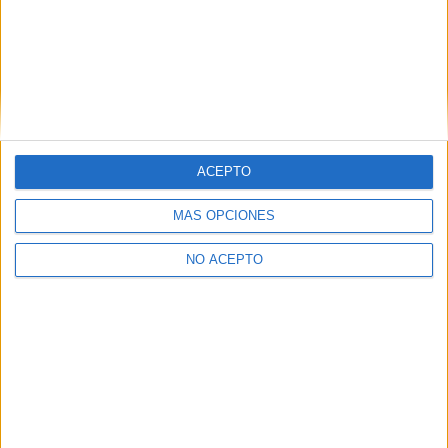
Ver los 38 centros
→
ACEPTO
Inicie sesión
o
regístrese
para comentar
MÁS OPCIONES
NO ACEPTO
Contáctanos
Dirección:
Diego de León 47, 28006 Madrid
Phone:
+34 91 593 2767