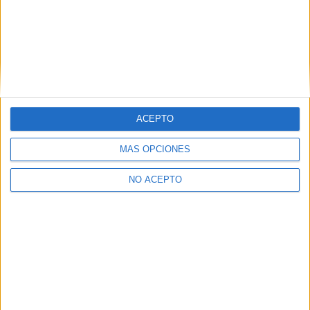
Ver los 38 centros
→
ACEPTO
Inicie sesión
o
regístrese
para comentar
MÁS OPCIONES
NO ACEPTO
Contáctanos
Dirección:
Diego de León 47, 28006 Madrid
Phone:
+34 91 593 2767