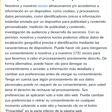
41008 Sevilla, Sevilla
Nosotros y nuestros
socios
almacenamos y/o accedemos a
información en un dispositivo, como cookies, y procesamos
+
datos personales, como identificadores únicos e información
estándar enviada por un dispositivo para publicidad y contenido
-
personalizado, medición de publicidad y contenido,
investigación de audiencia y desarrollo de servicios.
Con su
permiso, nosotros y nuestros socios podemos utilizar datos de
localización geográfica precisa e identificación mediante las
características de dispositivos. Puede hacer clic para otorgarnos
su consentimiento a nosotros y a nuestros 1731 socios para
que llevemos a cabo el procesamiento previamente descrito. De
forma alternativa, puede hacer clic para denegar su
Leaflet
| OSM Mapnik
consentimiento o acceder a información más detallada y
cambiar sus preferencias antes de otorgar su consentimiento.
Tenga en cuenta que algún procesamiento de sus datos
personales puede no requerir de su consentimiento, pero usted
Explora más
tiene el derecho de rechazar tal procesamiento. Sus
¿No es exactamente lo que buscas? Estas son las
preferencias se aplicarán solo a este sitio web. Puede cambiar
alternativas más relevantes.
sus preferencias o retirar su consentimiento en cualquier
momento volviendo a este sitio y haciendo clic en el botón
"Privacidad" en la parte inferior de la página web.