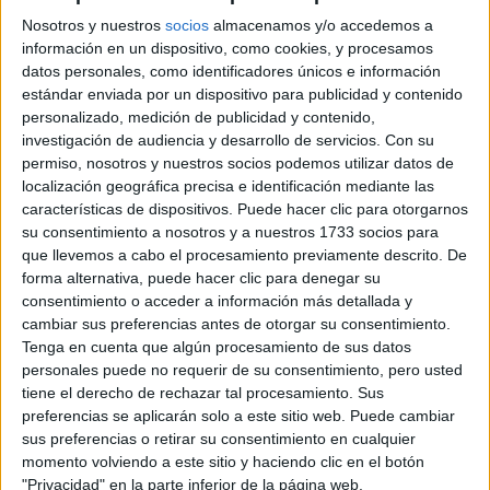
41012 Sevilla, Sevilla
Nosotros y nuestros
socios
almacenamos y/o accedemos a
información en un dispositivo, como cookies, y procesamos
+
datos personales, como identificadores únicos e información
estándar enviada por un dispositivo para publicidad y contenido
-
personalizado, medición de publicidad y contenido,
investigación de audiencia y desarrollo de servicios.
Con su
permiso, nosotros y nuestros socios podemos utilizar datos de
localización geográfica precisa e identificación mediante las
características de dispositivos. Puede hacer clic para otorgarnos
su consentimiento a nosotros y a nuestros 1733 socios para
que llevemos a cabo el procesamiento previamente descrito. De
forma alternativa, puede hacer clic para denegar su
Leaflet
| OSM Mapnik
consentimiento o acceder a información más detallada y
cambiar sus preferencias antes de otorgar su consentimiento.
Tenga en cuenta que algún procesamiento de sus datos
personales puede no requerir de su consentimiento, pero usted
Explora más
tiene el derecho de rechazar tal procesamiento. Sus
¿No es exactamente lo que buscas? Estas son las
preferencias se aplicarán solo a este sitio web. Puede cambiar
alternativas más relevantes.
sus preferencias o retirar su consentimiento en cualquier
momento volviendo a este sitio y haciendo clic en el botón
"Privacidad" en la parte inferior de la página web.