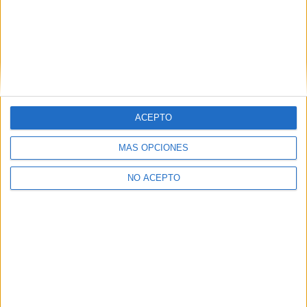
Ver los 39 centros
→
ACEPTO
Inicie sesión
o
regístrese
para comentar
MÁS OPCIONES
NO ACEPTO
Contáctanos
Dirección:
Diego de León 47, 28006 Madrid
Phone:
+34 91 593 2767