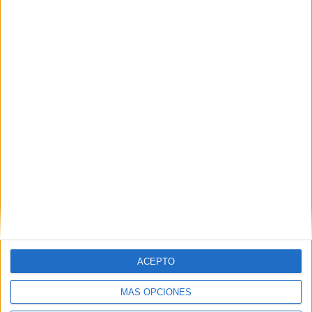
SEVILLA
Otros centros que lo imparten en Sevilla
Ver los 23 centros
→
A DISTANCIA
Otras opciones para estudiarlo online
ACEPTO
Ver los 38 centros
→
MÁS OPCIONES