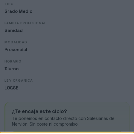
TIPO
Grado Medio
FAMILIA PROFESIONAL
Sanidad
MODALIDAD
Presencial
HORARIO
Diurno
LEY ORGÁNICA
LOGSE
¿Te encaja este ciclo?
Te ponemos en contacto directo con Salesianas de
Nervión. Sin coste ni compromiso.