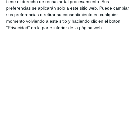
tiene el derecho de rechazar tal procesamiento. Sus
preferencias se aplicarán solo a este sitio web. Puede cambiar
sus preferencias o retirar su consentimiento en cualquier
momento volviendo a este sitio y haciendo clic en el botón
"Privacidad" en la parte inferior de la página web.
Leaflet
| OSM Mapnik
Explora más
¿No es exactamente lo que buscas? Estas son las
alternativas más relevantes.
EN ESTE CENTRO
Explora los otros ciclos de Salesianas de
Nervión
Ver los 4 ciclos
→