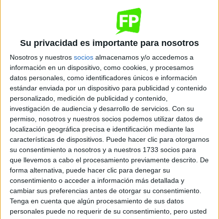
Quiero saber más
→
Su privacidad es importante para nosotros
Dónde se imparte
Nosotros y nuestros
socios
almacenamos y/o accedemos a
información en un dispositivo, como cookies, y procesamos
datos personales, como identificadores únicos e información
Salesianas de Nervión
estándar enviada por un dispositivo para publicidad y contenido
Sede
personalizado, medición de publicidad y contenido,
investigación de audiencia y desarrollo de servicios.
Con su
permiso, nosotros y nuestros socios podemos utilizar datos de
localización geográfica precisa e identificación mediante las
DIRECCIÓN
características de dispositivos. Puede hacer clic para otorgarnos
Santa María Mazarello, 1
su consentimiento a nosotros y a nuestros 1733 socios para
41005 Sevilla, Sevilla
que llevemos a cabo el procesamiento previamente descrito. De
forma alternativa, puede hacer clic para denegar su
consentimiento o acceder a información más detallada y
+
cambiar sus preferencias antes de otorgar su consentimiento.
-
Tenga en cuenta que algún procesamiento de sus datos
personales puede no requerir de su consentimiento, pero usted