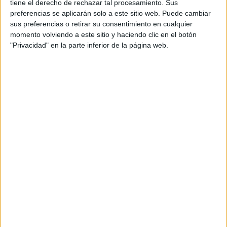
tiene el derecho de rechazar tal procesamiento. Sus
preferencias se aplicarán solo a este sitio web. Puede cambiar
sus preferencias o retirar su consentimiento en cualquier
momento volviendo a este sitio y haciendo clic en el botón
"Privacidad" en la parte inferior de la página web.
Leaflet
| OSM Mapnik
Explora más
¿No es exactamente lo que buscas? Estas son las
alternativas más relevantes.
EN ESTE CENTRO
Explora los otros ciclos de Maria
Zambrano CFPI
Ver los 2 ciclos
→