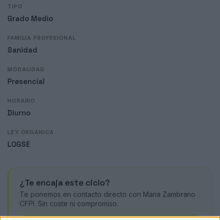
TIPO
Grado Medio
FAMILIA PROFESIONAL
Sanidad
MODALIDAD
Presencial
HORARIO
Diurno
LEY ORGÁNICA
LOGSE
¿Te encaja este ciclo?
Te ponemos en contacto directo con Maria Zambrano
CFPI. Sin coste ni compromiso.