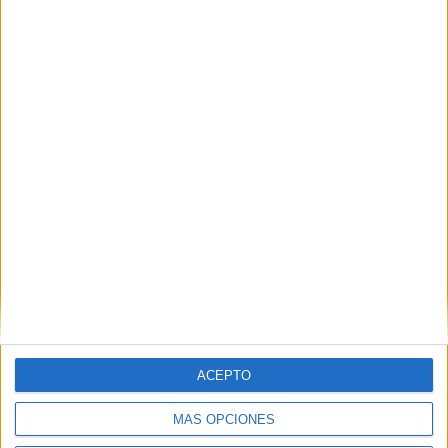
SEVILLA
Otros centros que lo imparten en Sevilla
Ver los 23 centros
→
A DISTANCIA
Otras opciones para estudiarlo online
ACEPTO
Ver los 38 centros
→
MÁS OPCIONES