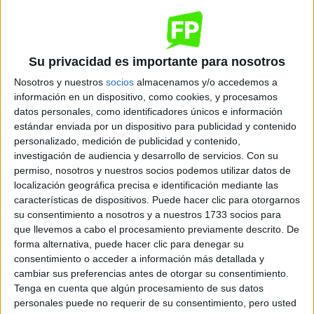
Quiero saber más
→
Su privacidad es importante para nosotros
Dónde se imparte
Nosotros y nuestros
socios
almacenamos y/o accedemos a
información en un dispositivo, como cookies, y procesamos
datos personales, como identificadores únicos e información
Maria Zambrano CFPI
estándar enviada por un dispositivo para publicidad y contenido
Sede
personalizado, medición de publicidad y contenido,
investigación de audiencia y desarrollo de servicios.
Con su
permiso, nosotros y nuestros socios podemos utilizar datos de
localización geográfica precisa e identificación mediante las
DIRECCIÓN
características de dispositivos. Puede hacer clic para otorgarnos
San Juan Bosco, 39
su consentimiento a nosotros y a nuestros 1733 socios para
41008 Sevilla, Sevilla
que llevemos a cabo el procesamiento previamente descrito. De
forma alternativa, puede hacer clic para denegar su
consentimiento o acceder a información más detallada y
+
cambiar sus preferencias antes de otorgar su consentimiento.
-
Tenga en cuenta que algún procesamiento de sus datos
personales puede no requerir de su consentimiento, pero usted