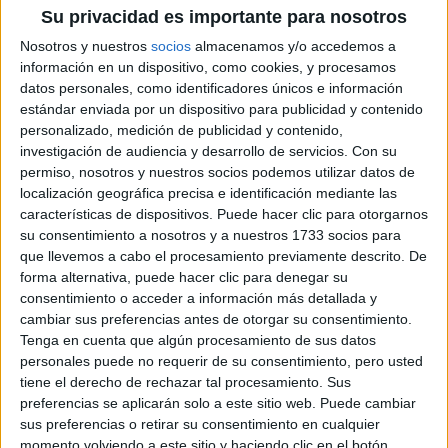
Su privacidad es importante para nosotros
DIRECCIÓN
Nosotros y nuestros
socios
almacenamos y/o accedemos a
C/ SAN POL, 8
información en un dispositivo, como cookies, y procesamos
31200 Estella-Lizarra, Navarra
datos personales, como identificadores únicos e información
estándar enviada por un dispositivo para publicidad y contenido
personalizado, medición de publicidad y contenido,
+
investigación de audiencia y desarrollo de servicios.
Con su
-
permiso, nosotros y nuestros socios podemos utilizar datos de
localización geográfica precisa e identificación mediante las
características de dispositivos. Puede hacer clic para otorgarnos
su consentimiento a nosotros y a nuestros 1733 socios para
que llevemos a cabo el procesamiento previamente descrito. De
forma alternativa, puede hacer clic para denegar su
consentimiento o acceder a información más detallada y
cambiar sus preferencias antes de otorgar su consentimiento.
Tenga en cuenta que algún procesamiento de sus datos
Leaflet
| OSM Mapnik
personales puede no requerir de su consentimiento, pero usted
tiene el derecho de rechazar tal procesamiento. Sus
preferencias se aplicarán solo a este sitio web. Puede cambiar
Explora más
sus preferencias o retirar su consentimiento en cualquier
momento volviendo a este sitio y haciendo clic en el botón