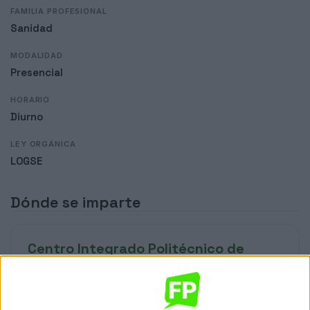
FAMILIA PROFESIONAL
Sanidad
MODALIDAD
Presencial
HORARIO
Diurno
LEY ORGÁNICA
LOGSE
Dónde se imparte
Centro Integrado Politécnico de
Estella/Lizarra
Sede