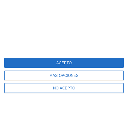
A DISTANCIA
Otras opciones para estudiarlo online
Ver los 38 centros
→
ACEPTO
Inicie sesión
o
regístrese
para comentar
MÁS OPCIONES
NO ACEPTO
Contáctanos