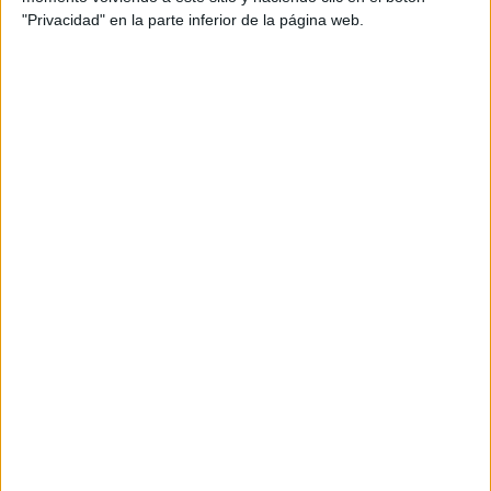
¿No es exactamente lo que buscas? Estas son las
"Privacidad" en la parte inferior de la página web.
alternativas más relevantes.
EN ESTE CENTRO
Explora los otros ciclos de Centro
Integrado Politécnico de Estella/Lizarra
Ver los 11 ciclos
→
NAVARRA
Otros centros que lo imparten en
Navarra
Ver los 5 centros
→