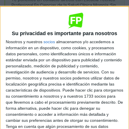
Profesional En Ciencias de la Salud Clínica Mompía. Sin
coste ni compromiso.
Quiero saber más
→
Su privacidad es importante para nosotros
Nosotros y nuestros
socios
almacenamos y/o accedemos a
información en un dispositivo, como cookies, y procesamos
Dónde se imparte
datos personales, como identificadores únicos e información
estándar enviada por un dispositivo para publicidad y contenido
personalizado, medición de publicidad y contenido,
Escuela Técnico Profesional En
investigación de audiencia y desarrollo de servicios.
Con su
Ciencias de la Salud Clínica Mompía
permiso, nosotros y nuestros socios podemos utilizar datos de
Sede
localización geográfica precisa e identificación mediante las
características de dispositivos. Puede hacer clic para otorgarnos
su consentimiento a nosotros y a nuestros 1733 socios para
que llevemos a cabo el procesamiento previamente descrito. De
DIRECCIÓN
forma alternativa, puede hacer clic para denegar su
AVDA. DE LOS CONDES, S/N.
consentimiento o acceder a información más detallada y
39108 Mompia, Cantabria
cambiar sus preferencias antes de otorgar su consentimiento.
Tenga en cuenta que algún procesamiento de sus datos