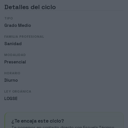
Detalles del ciclo
TIPO
Grado Medio
FAMILIA PROFESIONAL
Sanidad
MODALIDAD
Presencial
HORARIO
Diurno
LEY ORGÁNICA
LOGSE
¿Te encaja este ciclo?
Te ponemos en contacto directo con Escuela Técnico