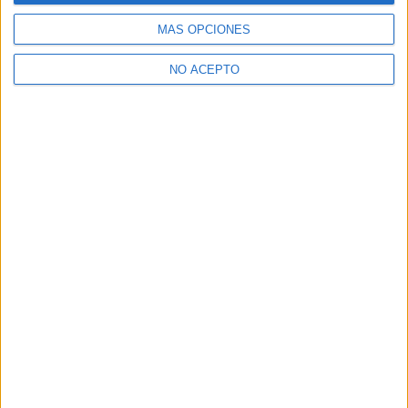
Ver los 37 centros
→
MÁS OPCIONES
NO ACEPTO
Inicie sesión
o
regístrese
para comentar
Contáctanos
Dirección:
Diego de León 47, 28006 Madrid
Phone:
+34 91 593 2767
Email:
info@forofp.es