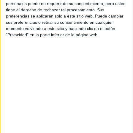
personales puede no requerir de su consentimiento, pero usted
+
tiene el derecho de rechazar tal procesamiento. Sus
-
preferencias se aplicarán solo a este sitio web. Puede cambiar
sus preferencias o retirar su consentimiento en cualquier
momento volviendo a este sitio y haciendo clic en el botón
"Privacidad" en la parte inferior de la página web.
Leaflet
| OSM Mapnik
Explora más
¿No es exactamente lo que buscas? Estas son las
alternativas más relevantes.
EN ESTE CENTRO
Explora los otros ciclos de Escuela