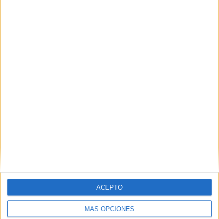
EN ESTE CENTRO
Explora los otros ciclos de IES
Politécnico
Ver los 14 ciclos
→
Inicie sesión
o
regístrese
para comentar
ACEPTO
MÁS OPCIONES
Contáctanos