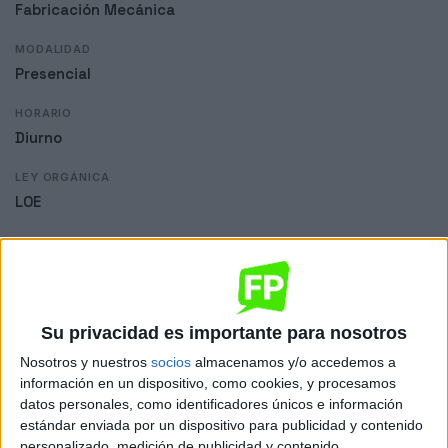
Fabricación Mecánica
MODALIDAD
Presencial
HORARIO
Diurno
LEY ORGÁNICA
LOE
Dónde se imparte
IES Politécnico
Su privacidad es importante para nosotros
Sede
Nosotros y nuestros
socios
almacenamos y/o accedemos a
información en un dispositivo, como cookies, y procesamos
datos personales, como identificadores únicos e información
estándar enviada por un dispositivo para publicidad y contenido
DIRECCIÓN
personalizado, medición de publicidad y contenido,