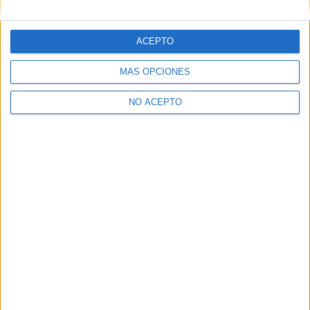
Inicie sesión
o
regístrese
para comentar
ACEPTO
MÁS OPCIONES
NO ACEPTO
Contáctanos
Dirección:
Diego de León 47, 28006 Madrid
Phone:
+34 91 593 2767
Email:
info@forofp.es
Información legal
Aviso legal
Política de privacidad
Condiciones generales de contratación