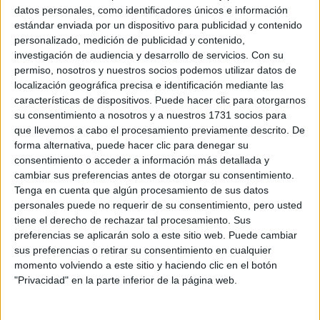
San Marcos, s/n
datos personales, como identificadores únicos e información
20100 Errenteria, Gipuzkoa
estándar enviada por un dispositivo para publicidad y contenido
personalizado, medición de publicidad y contenido,
investigación de audiencia y desarrollo de servicios.
Con su
+
permiso, nosotros y nuestros socios podemos utilizar datos de
-
localización geográfica precisa e identificación mediante las
características de dispositivos. Puede hacer clic para otorgarnos
su consentimiento a nosotros y a nuestros 1731 socios para
que llevemos a cabo el procesamiento previamente descrito. De
forma alternativa, puede hacer clic para denegar su
consentimiento o acceder a información más detallada y
cambiar sus preferencias antes de otorgar su consentimiento.
Tenga en cuenta que algún procesamiento de sus datos
personales puede no requerir de su consentimiento, pero usted
Leaflet
| OSM Mapnik
tiene el derecho de rechazar tal procesamiento. Sus
preferencias se aplicarán solo a este sitio web. Puede cambiar
sus preferencias o retirar su consentimiento en cualquier
Explora más
momento volviendo a este sitio y haciendo clic en el botón
"Privacidad" en la parte inferior de la página web.
¿No es exactamente lo que buscas? Estas son las
alternativas más relevantes.