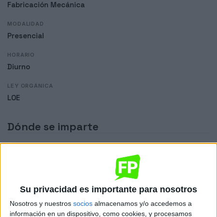
Fabricación Mecánica
MODALIDAD
Presencial
HORARIO
Diurno
LEY ORGÁNICA
LOE
Dónde se imparte
CIFP Don Bosco
Sede
Su privacidad es importante para nosotros
Nosotros y nuestros
socios
almacenamos y/o accedemos a
DIRECCIÓN
información en un dispositivo, como cookies, y procesamos