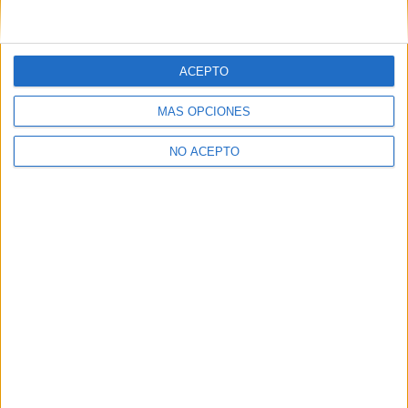
Inicie sesión
o
regístrese
para comentar
ACEPTO
MÁS OPCIONES
NO ACEPTO
Contáctanos
Dirección:
Diego de León 47, 28006 Madrid
Phone:
+34 91 593 2767
Email:
info@forofp.es
Información legal
Aviso legal
Política de privacidad