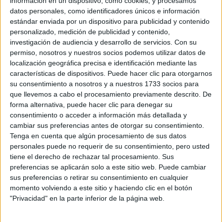
información en un dispositivo, como cookies, y procesamos
DIRECCIÓN
datos personales, como identificadores únicos e información
Vía Flaminia, s/n
estándar enviada por un dispositivo para publicidad y contenido
41089 Dos Hermanas, Sevilla
personalizado, medición de publicidad y contenido,
investigación de audiencia y desarrollo de servicios.
Con su
permiso, nosotros y nuestros socios podemos utilizar datos de
+
localización geográfica precisa e identificación mediante las
-
características de dispositivos. Puede hacer clic para otorgarnos
su consentimiento a nosotros y a nuestros 1733 socios para
que llevemos a cabo el procesamiento previamente descrito. De
forma alternativa, puede hacer clic para denegar su
consentimiento o acceder a información más detallada y
cambiar sus preferencias antes de otorgar su consentimiento.
Tenga en cuenta que algún procesamiento de sus datos
personales puede no requerir de su consentimiento, pero usted
tiene el derecho de rechazar tal procesamiento. Sus
Leaflet
| OSM Mapnik
preferencias se aplicarán solo a este sitio web. Puede cambiar
sus preferencias o retirar su consentimiento en cualquier
momento volviendo a este sitio y haciendo clic en el botón
Explora más
"Privacidad" en la parte inferior de la página web.
¿No es exactamente lo que buscas? Estas son las
alternativas más relevantes.