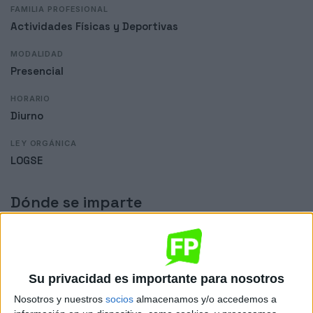
FAMILIA PROFESIONAL
Actividades Físicas y Deportivas
MODALIDAD
Presencial
HORARIO
Diurno
LEY ORGÁNICA
LOGSE
Dónde se imparte
IES Hermanos Machado
Sede
Su privacidad es importante para nosotros
Nosotros y nuestros
socios
almacenamos y/o accedemos a