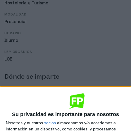
Hostelería y Turismo
MODALIDAD
Presencial
HORARIO
Diurno
LEY ORGÁNICA
LOE
Dónde se imparte
IES La Rosaleda
Sede
Su privacidad es importante para nosotros
Nosotros y nuestros
socios
almacenamos y/o accedemos a
DIRECCIÓN
información en un dispositivo, como cookies, y procesamos