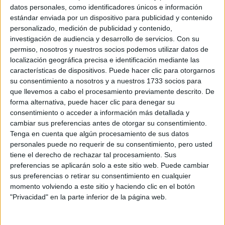
Luis Buñuel, 8
datos personales, como identificadores únicos e información
29011 Málaga, Málaga
estándar enviada por un dispositivo para publicidad y contenido
personalizado, medición de publicidad y contenido,
investigación de audiencia y desarrollo de servicios.
Con su
+
permiso, nosotros y nuestros socios podemos utilizar datos de
-
localización geográfica precisa e identificación mediante las
características de dispositivos. Puede hacer clic para otorgarnos
su consentimiento a nosotros y a nuestros 1733 socios para
que llevemos a cabo el procesamiento previamente descrito. De
forma alternativa, puede hacer clic para denegar su
consentimiento o acceder a información más detallada y
cambiar sus preferencias antes de otorgar su consentimiento.
Tenga en cuenta que algún procesamiento de sus datos
personales puede no requerir de su consentimiento, pero usted
Leaflet
| OSM Mapnik
tiene el derecho de rechazar tal procesamiento. Sus
preferencias se aplicarán solo a este sitio web. Puede cambiar
sus preferencias o retirar su consentimiento en cualquier
Explora más
momento volviendo a este sitio y haciendo clic en el botón
"Privacidad" en la parte inferior de la página web.
¿No es exactamente lo que buscas? Estas son las
alternativas más relevantes.