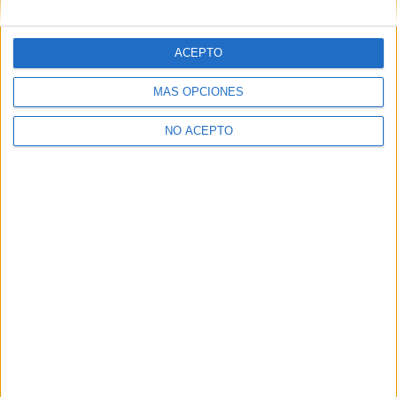
Inicie sesión
o
regístrese
para comentar
ACEPTO
MÁS OPCIONES
NO ACEPTO
Contáctanos
Dirección:
Diego de León 47, 28006 Madrid
Phone:
+34 91 593 2767
Email:
info@forofp.es
Información legal
Aviso legal
Política de privacidad
Condiciones generales de contratación