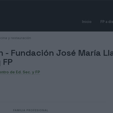
Inicio
FP a di
cina y restauración
n -
Fundación José María Ll
y FP
ntro de Ed. Sec. y FP
FAMILIA PROFESIONAL