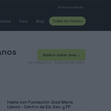
Iniciar sesión
Todos los Ciclos
stancia
Foro
Blog
anos
Quiero saber más
→
Sin compromiso · Respuesta del centro
Habla con Fundación José María
Llanos - Centro de Ed. Sec. y FP