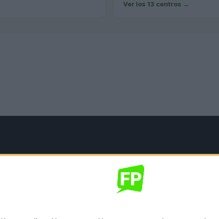
Ver los 13 centros
→
mación legal
gal
de privacidad
nes generales de contratación
 de cookies