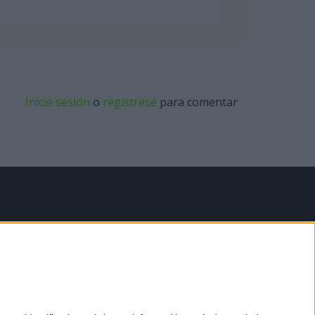
Inicie sesión
o
regístrese
para comentar