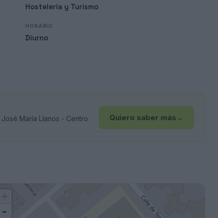
Hostelería y Turismo
HORARIO
Diurno
Quiero saber más
→
José María Llanos - Centro
+
-