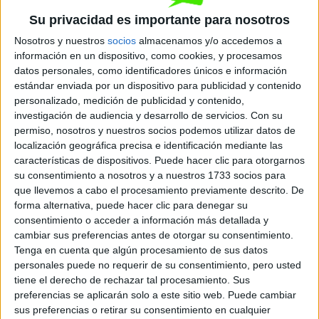
Quiero saber más
→
Su privacidad es importante para nosotros
Nosotros y nuestros
socios
almacenamos y/o accedemos a
información en un dispositivo, como cookies, y procesamos
Dónde se imparte
datos personales, como identificadores únicos e información
estándar enviada por un dispositivo para publicidad y contenido
personalizado, medición de publicidad y contenido,
IES Sixto Marco
investigación de audiencia y desarrollo de servicios.
Con su
permiso, nosotros y nuestros socios podemos utilizar datos de
Sede
localización geográfica precisa e identificación mediante las
características de dispositivos. Puede hacer clic para otorgarnos
su consentimiento a nosotros y a nuestros 1733 socios para
que llevemos a cabo el procesamiento previamente descrito. De
DIRECCIÓN
forma alternativa, puede hacer clic para denegar su
AV SANTA POLA 6
consentimiento o acceder a información más detallada y
3203 Elche/Elx, Alicante/Alacant
cambiar sus preferencias antes de otorgar su consentimiento.
Tenga en cuenta que algún procesamiento de sus datos
+
personales puede no requerir de su consentimiento, pero usted
tiene el derecho de rechazar tal procesamiento. Sus
-
preferencias se aplicarán solo a este sitio web. Puede cambiar
sus preferencias o retirar su consentimiento en cualquier