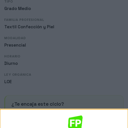
TIPO
Grado Medio
FAMILIA PROFESIONAL
Textil Confección y Piel
MODALIDAD
Presencial
HORARIO
Diurno
LEY ORGÁNICA
LOE
¿Te encaja este ciclo?
Te ponemos en contacto directo con IES Sixto Marco.
Sin coste ni compromiso.