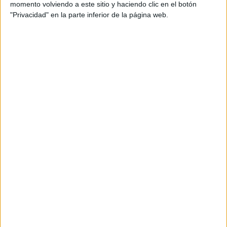
momento volviendo a este sitio y haciendo clic en el botón
"Privacidad" en la parte inferior de la página web.
Leaflet
| OSM Mapnik
Explora más
¿No es exactamente lo que buscas? Estas son las
alternativas más relevantes.
EN ESTE CENTRO
Explora los otros ciclos de IES Sixto
Marco
Ver los 10 ciclos
→