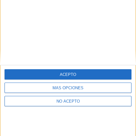
ALICANTE/ALACANT
Otros centros que lo imparten en
Alicante/Alacant
Ver 1 centro
→
ACEPTO
MÁS OPCIONES
Inicie sesión
o
regístrese
para comentar
NO ACEPTO