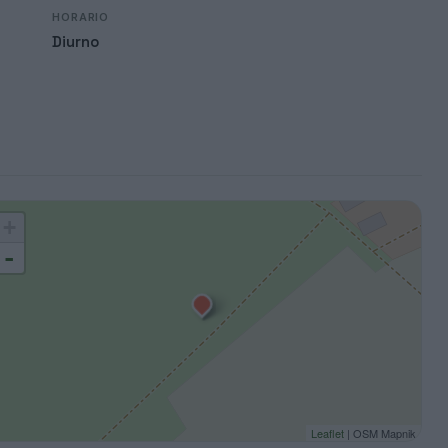
HORARIO
Diurno
+
-
Leaflet
| OSM Mapnik