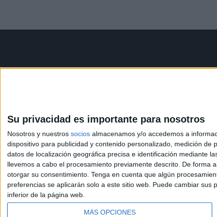
Contáctanos
Infor
Dirección:
Diego de León 47,
Aviso le
28006 Madrid
Política 
Condicio
Su privacidad es importante para nosotros
Phone:
+34 91 593 2767
Política
Nosotros y nuestros
socios
almacenamos y/o accedemos a información
Email:
info@forofp.es
dispositivo para publicidad y contenido personalizado, medición de pu
datos de localización geográfica precisa e identificación mediante l
llevemos a cabo el procesamiento previamente descrito. De forma al
otorgar su consentimiento.
Tenga en cuenta que algún procesamiento
preferencias se aplicarán solo a este sitio web. Puede cambiar sus p
inferior de la página web.
© Compás Mediterráneo SL. Todos los derechos reserv
MÁS OPCIONES