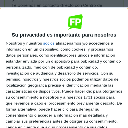
Te ponemos en contacto directo con Centro de
Formación Internacional Reina Isabel. Sin coste ni
compromiso.
Quiero saber más
→
Su privacidad es importante para nosotros
Nosotros y nuestros
socios
almacenamos y/o accedemos a
información en un dispositivo, como cookies, y procesamos
Dónde se imparte
datos personales, como identificadores únicos e información
estándar enviada por un dispositivo para publicidad y contenido
personalizado, medición de publicidad y contenido,
investigación de audiencia y desarrollo de servicios.
Con su
Centro de Formación Internacional
permiso, nosotros y nuestros socios podemos utilizar datos de
Reina Isabel
localización geográfica precisa e identificación mediante las
Sede
características de dispositivos. Puede hacer clic para otorgarnos
su consentimiento a nosotros y a nuestros 1731 socios para
que llevemos a cabo el procesamiento previamente descrito. De
forma alternativa, puede hacer clic para denegar su
DIRECCIÓN
consentimiento o acceder a información más detallada y
Federico García Lorca, 36
cambiar sus preferencias antes de otorgar su consentimiento.
18014 Granada, Granada
Tenga en cuenta que algún procesamiento de sus datos