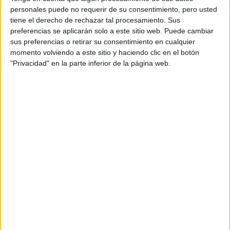
personales puede no requerir de su consentimiento, pero usted
tiene el derecho de rechazar tal procesamiento. Sus
+
preferencias se aplicarán solo a este sitio web. Puede cambiar
-
sus preferencias o retirar su consentimiento en cualquier
momento volviendo a este sitio y haciendo clic en el botón
"Privacidad" en la parte inferior de la página web.
Leaflet
| OSM Mapnik
Explora más
¿No es exactamente lo que buscas? Estas son las
alternativas más relevantes.
EN ESTE CENTRO