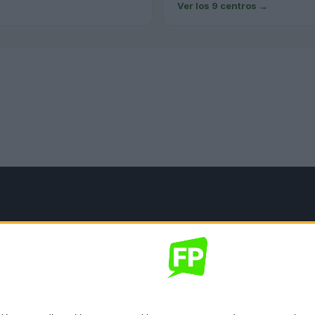
Ver los 9 centros
→
mación legal
gal
de privacidad
nes generales de contratación
 de cookies