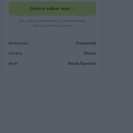
Quiero saber más
→
Sin coste ni compromiso. Te responderá
directamente el centro.
Modalidad
Presencial
Horario
Diurno
Nivel
Grado Superior