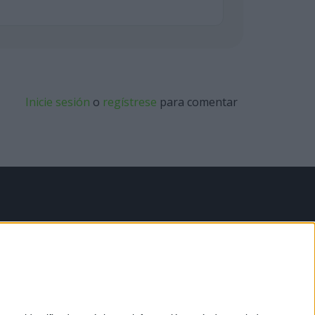
Inicie sesión
o
regístrese
para comentar