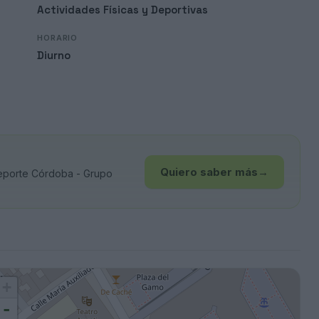
Actividades Físicas y Deportivas
HORARIO
Diurno
Quiero saber más
→
eporte Córdoba - Grupo
+
-