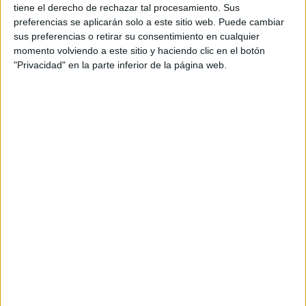
tiene el derecho de rechazar tal procesamiento. Sus
preferencias se aplicarán solo a este sitio web. Puede cambiar
sus preferencias o retirar su consentimiento en cualquier
momento volviendo a este sitio y haciendo clic en el botón
"Privacidad" en la parte inferior de la página web.
Leaflet
| OSM Mapnik
Explora más
¿No es exactamente lo que buscas? Estas son las
alternativas más relevantes.
EN ESTE CENTRO
Explora los otros ciclos de MEDAC
Velázquez