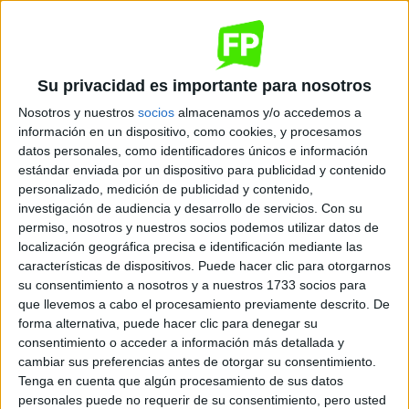
Quiero saber más
→
Su privacidad es importante para nosotros
Dónde se imparte
Nosotros y nuestros
socios
almacenamos y/o accedemos a
información en un dispositivo, como cookies, y procesamos
datos personales, como identificadores únicos e información
estándar enviada por un dispositivo para publicidad y contenido
MEDAC Velázquez
personalizado, medición de publicidad y contenido,
Sede
investigación de audiencia y desarrollo de servicios.
Con su
permiso, nosotros y nuestros socios podemos utilizar datos de
localización geográfica precisa e identificación mediante las
características de dispositivos. Puede hacer clic para otorgarnos
DIRECCIÓN
su consentimiento a nosotros y a nuestros 1733 socios para
Avenida de Velázquez, 102
que llevemos a cabo el procesamiento previamente descrito. De
29004 Málaga, Málaga
forma alternativa, puede hacer clic para denegar su
consentimiento o acceder a información más detallada y
cambiar sus preferencias antes de otorgar su consentimiento.
+
Tenga en cuenta que algún procesamiento de sus datos
-
personales puede no requerir de su consentimiento, pero usted