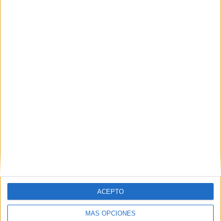
Ver los 4 ciclos
→
MÁLAGA
Otros centros que lo imparten en Málaga
Ver los 2 centros
→
A DISTANCIA
Otras opciones para estudiarlo online
ACEPTO
Ver los 7 centros
→
MÁS OPCIONES