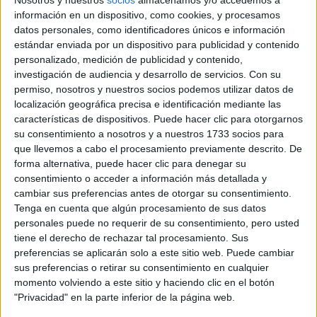
Quiero saber más
→
información en un dispositivo, como cookies, y procesamos
datos personales, como identificadores únicos e información
estándar enviada por un dispositivo para publicidad y contenido
personalizado, medición de publicidad y contenido,
Dónde se imparte
investigación de audiencia y desarrollo de servicios.
Con su
permiso, nosotros y nuestros socios podemos utilizar datos de
localización geográfica precisa e identificación mediante las
IES Riu Túria
características de dispositivos. Puede hacer clic para otorgarnos
su consentimiento a nosotros y a nuestros 1733 socios para
Sede
que llevemos a cabo el procesamiento previamente descrito. De
forma alternativa, puede hacer clic para denegar su
consentimiento o acceder a información más detallada y
DIRECCIÓN
cambiar sus preferencias antes de otorgar su consentimiento.
CL GRAVADOR ESTEVE 6
Tenga en cuenta que algún procesamiento de sus datos
46930 Quart de Poblet, Valencia/València
personales puede no requerir de su consentimiento, pero usted
tiene el derecho de rechazar tal procesamiento. Sus
preferencias se aplicarán solo a este sitio web. Puede cambiar
+
sus preferencias o retirar su consentimiento en cualquier
-
momento volviendo a este sitio y haciendo clic en el botón
"Privacidad" en la parte inferior de la página web.