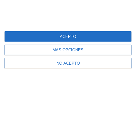
Inicie sesión
o
regístrese
para comentar
ACEPTO
MÁS OPCIONES
NO ACEPTO
Contáctanos
Dirección:
Diego de León 47, 28006 Madrid
Phone:
+34 91 593 2767
Email:
info@forofp.es
Información legal