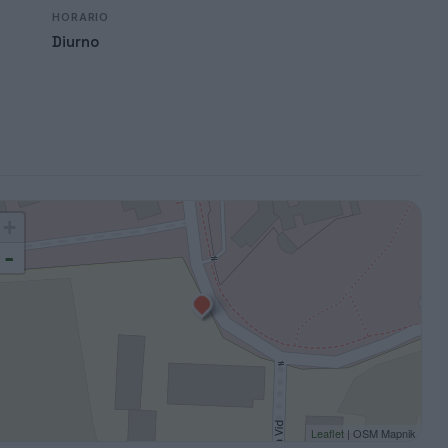
HORARIO
Diurno
+
-
Leaflet
| OSM Mapnik