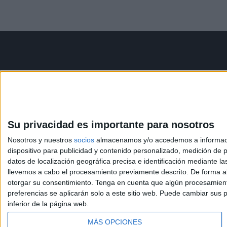
Contáctanos
Infor
Dirección:
Diego de León 47,
Aviso le
28006 Madrid
Política 
Condicio
Su privacidad es importante para nosotros
Phone:
+34 91 593 2767
Política
Nosotros y nuestros
socios
almacenamos y/o accedemos a información
Email:
info@forofp.es
dispositivo para publicidad y contenido personalizado, medición de pu
datos de localización geográfica precisa e identificación mediante l
llevemos a cabo el procesamiento previamente descrito. De forma al
otorgar su consentimiento.
Tenga en cuenta que algún procesamiento
preferencias se aplicarán solo a este sitio web. Puede cambiar sus p
inferior de la página web.
© Compás Mediterráneo SL. Todos los derechos reserv
MÁS OPCIONES