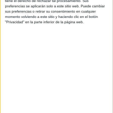
tiene el derecho de rechazar tal procesamiento. Sus
preferencias se aplicarán solo a este sitio web. Puede cambiar
sus preferencias o retirar su consentimiento en cualquier
momento volviendo a este sitio y haciendo clic en el botón
"Privacidad" en la parte inferior de la página web.
Leaflet
| OSM Mapnik
Explora más
¿No es exactamente lo que buscas? Estas son las
alternativas más relevantes.
EN ESTE CENTRO
Explora los otros ciclos de Salesianos
Moron
Ver los 5 ciclos
→