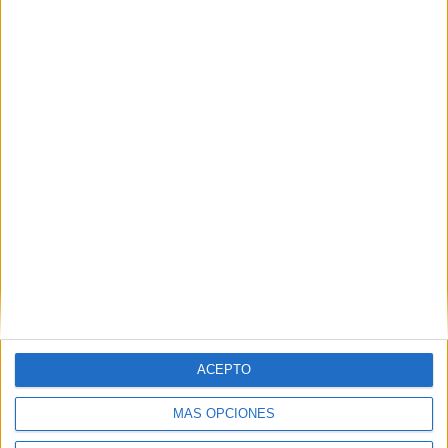
SEVILLA
Otros centros que lo imparten en Sevilla
Ver los 44 centros
→
A DISTANCIA
Otras opciones para estudiarlo online
ACEPTO
Ver los 54 centros
→
MÁS OPCIONES