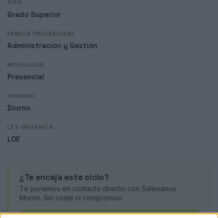
TIPO
Grado Superior
FAMILIA PROFESIONAL
Administración y Gestión
MODALIDAD
Presencial
HORARIO
Diurno
LEY ORGÁNICA
LOE
¿Te encaja este ciclo?
Te ponemos en contacto directo con Salesianos
Moron. Sin coste ni compromiso.