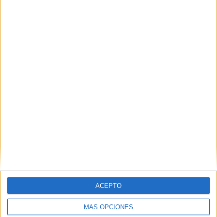
EN ESTE CENTRO
Explora los otros ciclos de IES
Universidade Laboral
Ver los 22 ciclos
→
Inicie sesión
o
regístrese
para comentar
ACEPTO
MÁS OPCIONES
Contáctanos