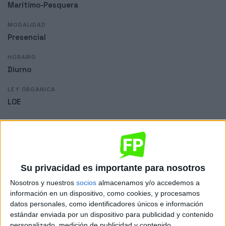
Marítimo-Pesquera
MODALIDAD
Presencial
HORARIO
Diurno
LEY ORGÁNICA
LOE
Dónde se imparte
IES Universidade Laboral
Su privacidad es importante para nosotros
Sede
Nosotros y nuestros
socios
almacenamos y/o accedemos a
información en un dispositivo, como cookies, y procesamos
datos personales, como identificadores únicos e información
estándar enviada por un dispositivo para publicidad y contenido
DIRECCIÓN
personalizado, medición de publicidad y contenido,