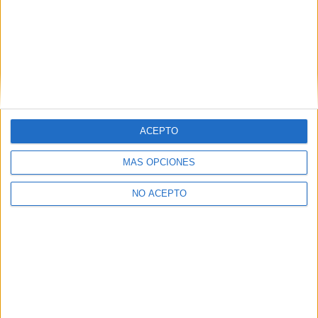
Ver los 2 centros
→
ACEPTO
Inicie sesión
o
regístrese
para comentar
MÁS OPCIONES
NO ACEPTO
Contáctanos
Dirección:
Diego de León 47, 28006 Madrid