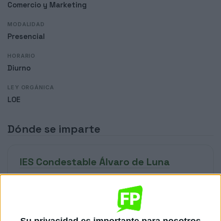
Comercio y Marketing
MODALIDAD
Presencial
HORARIO
Diurno
LEY ORGÁNICA
LOE
Dónde se imparte
IES Condestable Álvaro de Luna
Sede
DIRECCIÓN