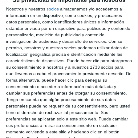
Su privacidad es importante para nosotros
CR. DE UGENA, S/N
45200 Illescas, Toledo
Nosotros y nuestros
socios
almacenamos y/o accedemos a
información en un dispositivo, como cookies, y procesamos
datos personales, como identificadores únicos e información
+
estándar enviada por un dispositivo para publicidad y contenido
-
personalizado, medición de publicidad y contenido,
investigación de audiencia y desarrollo de servicios.
Con su
permiso, nosotros y nuestros socios podemos utilizar datos de
localización geográfica precisa e identificación mediante las
características de dispositivos. Puede hacer clic para otorgarnos
su consentimiento a nosotros y a nuestros 1733 socios para
que llevemos a cabo el procesamiento previamente descrito. De
forma alternativa, puede hacer clic para denegar su
consentimiento o acceder a información más detallada y
Leaflet
| OSM Mapnik
cambiar sus preferencias antes de otorgar su consentimiento.
Tenga en cuenta que algún procesamiento de sus datos
personales puede no requerir de su consentimiento, pero usted
tiene el derecho de rechazar tal procesamiento. Sus
Explora más
preferencias se aplicarán solo a este sitio web. Puede cambiar
¿No es exactamente lo que buscas? Estas son las
sus preferencias o retirar su consentimiento en cualquier
alternativas más relevantes.
momento volviendo a este sitio y haciendo clic en el botón