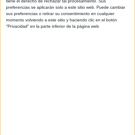
tiene el derecho de rechazar tal procesamiento. Sus
preferencias se aplicarán solo a este sitio web. Puede cambiar
sus preferencias o retirar su consentimiento en cualquier
momento volviendo a este sitio y haciendo clic en el botón
"Privacidad" en la parte inferior de la página web.
Leaflet
| OSM Mapnik
Explora más
¿No es exactamente lo que buscas? Estas son las
alternativas más relevantes.
EN ESTE CENTRO
Explora los otros ciclos de Colegio Santa
María de Los Ángeles
Ver los 9 ciclos
→