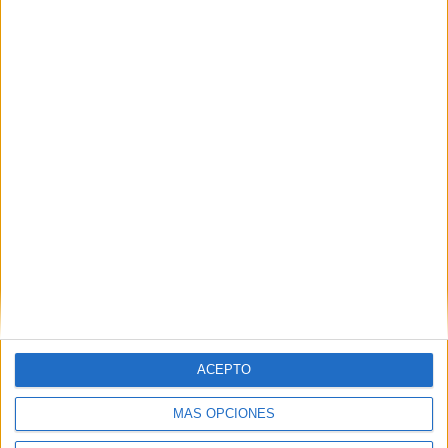
MÁLAGA
Otros centros que lo imparten en Málaga
Ver los 15 centros
→
A DISTANCIA
Otras opciones para estudiarlo online
ACEPTO
Ver los 2 centros
→
MÁS OPCIONES