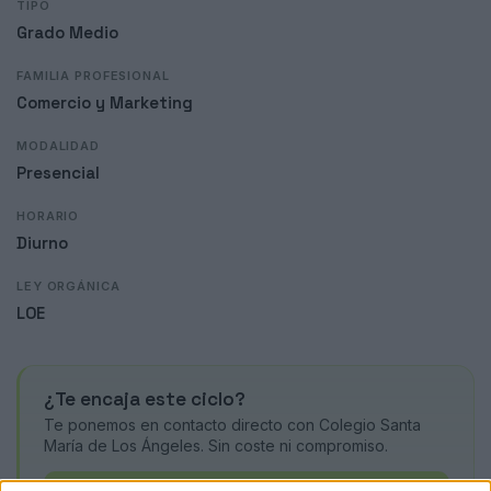
TIPO
Grado Medio
FAMILIA PROFESIONAL
Comercio y Marketing
MODALIDAD
Presencial
HORARIO
Diurno
LEY ORGÁNICA
LOE
¿Te encaja este ciclo?
Te ponemos en contacto directo con Colegio Santa
María de Los Ángeles. Sin coste ni compromiso.