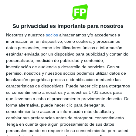
Quiero saber más
→
Su privacidad es importante para nosotros
Dónde se imparte
Nosotros y nuestros
socios
almacenamos y/o accedemos a
información en un dispositivo, como cookies, y procesamos
datos personales, como identificadores únicos e información
Colegio Santa María de Los Ángeles
estándar enviada por un dispositivo para publicidad y contenido
Sede
personalizado, medición de publicidad y contenido,
investigación de audiencia y desarrollo de servicios.
Con su
permiso, nosotros y nuestros socios podemos utilizar datos de
localización geográfica precisa e identificación mediante las
DIRECCIÓN
características de dispositivos. Puede hacer clic para otorgarnos
Pío XII, 2
su consentimiento a nosotros y a nuestros 1731 socios para
29007 Málaga, Málaga
que llevemos a cabo el procesamiento previamente descrito. De
forma alternativa, puede hacer clic para denegar su
consentimiento o acceder a información más detallada y
+
cambiar sus preferencias antes de otorgar su consentimiento.
-
Tenga en cuenta que algún procesamiento de sus datos
personales puede no requerir de su consentimiento, pero usted