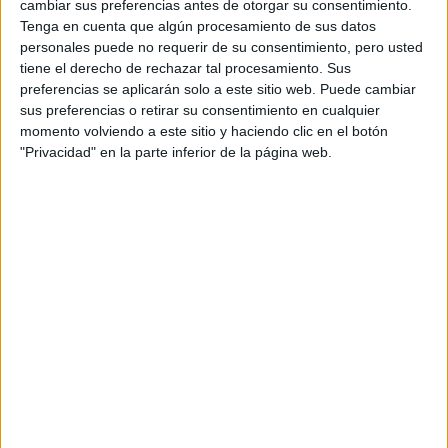
cambiar sus preferencias antes de otorgar su consentimiento.
Desarrollo de proyectos urbanísticos.
Tenga en cuenta que algún procesamiento de sus datos
Desarrollo de proyectos de obras lineales
personales puede no requerir de su consentimiento, pero usted
Proyecto en obra civil
tiene el derecho de rechazar tal procesamiento. Sus
Formación y orientación laboral.
preferencias se aplicarán solo a este sitio web. Puede cambiar
Empresa e iniciativa emprendedora.
sus preferencias o retirar su consentimiento en cualquier
Formación en centros de trabajo
momento volviendo a este sitio y haciendo clic en el botón
"Privacidad" en la parte inferior de la página web.
¿Qué opciones tengo tras estudiar
este ciclo?
Podrás trabajar como: delineante proyectista de
carreteras; delineante proyectista de urbanización;
delineante de obra civil; delineante de servicios
urbanos; práctico en topografía; especialista en
levantamiento de terrenos; especialista en
levantamiento de construcciones; especialista en
replanteos; aparatista; delineante de topografía;
ayudante de Jefe de Oficina Técnica; ayudante de