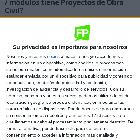
/ módulos tiene Proyectos de Obra
Civil?
En los estudios de FP, te formas tanto en el centro
educativo que hayas elegido como en una empresa real.
Su privacidad es importante para nosotros
En el centro educativo, a través de una formación
Nosotros y nuestros
socios
almacenamos y/o accedemos a
teórico-práctica, los contenidos se agrupan en los
información en un dispositivo, como cookies, y procesamos
siguientes módulos profesionales:
datos personales, como identificadores únicos e información
estándar enviada por un dispositivo para publicidad y contenido
Estructuras de construcción.
personalizado, medición de publicidad y contenido,
investigación de audiencia y desarrollo de servicios.
Con su
Representaciones de construcción.
permiso, nosotros y nuestros socios podemos utilizar datos de
Mediciones y valoraciones de construcción.
localización geográfica precisa e identificación mediante las
Replanteos de construcción.
características de dispositivos. Puede hacer clic para otorgarnos
Planificación de construcción.
su consentimiento a nosotros y a nuestros 1733 socios para
Urbanismo y obra civil.
que llevemos a cabo el procesamiento previamente descrito. De
Redes y servicios en obra civil.
forma alternativa, puede hacer clic para denegar su
Levantamientos topográficos.
consentimiento o acceder a información más detallada y