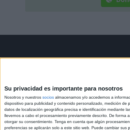
Contáctanos
Infor
Dirección:
Diego de León 47,
Aviso le
28006 Madrid
Política 
Condicio
Su privacidad es importante para nosotros
Phone:
+34 91 593 2767
Política
Nosotros y nuestros
socios
almacenamos y/o accedemos a información
Email:
info@forofp.es
dispositivo para publicidad y contenido personalizado, medición de pu
datos de localización geográfica precisa e identificación mediante l
llevemos a cabo el procesamiento previamente descrito. De forma al
otorgar su consentimiento.
Tenga en cuenta que algún procesamiento
preferencias se aplicarán solo a este sitio web. Puede cambiar sus p