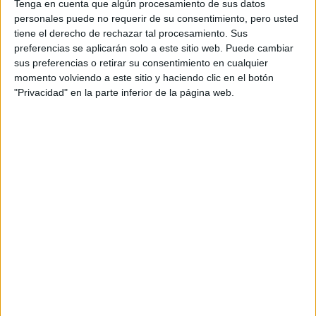
Tenga en cuenta que algún procesamiento de sus datos
Logística de almacenamiento.
personales puede no requerir de su consentimiento, pero usted
Transporte internacional de mercancías.
tiene el derecho de rechazar tal procesamiento. Sus
Medios de pago internacionales.
preferencias se aplicarán solo a este sitio web. Puede cambiar
Inglés.
sus preferencias o retirar su consentimiento en cualquier
Comercio digital internacional.
momento volviendo a este sitio y haciendo clic en el botón
Proyecto de comercio internacional.
"Privacidad" en la parte inferior de la página web.
Formación y orientación laboral.
Formación en centros de trabajo.
¿Qué opciones tengo tras estudiar
este ciclo?
Podrás trabajar como: técnico en comercio exterior;
técnico de operaciones exteriores de entidades
financieras y de seguros; asistente o adjunto de
comercio internacional; agente de comercio
internacional; técnico de marketing internacional;
técnico de venta internacional; transitario;