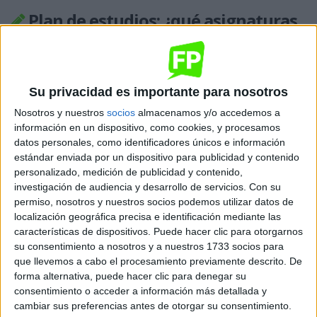
Plan de estudios: ¿qué asignaturas
/ módulos tiene Comercio
Internacional?
Su privacidad es importante para nosotros
En los estudios de FP, te formas tanto en el centro
Nosotros y nuestros
socios
almacenamos y/o accedemos a
educativo que hayas elegido como en una empresa real.
información en un dispositivo, como cookies, y procesamos
datos personales, como identificadores únicos e información
En el centro educativo, a través de una formación
estándar enviada por un dispositivo para publicidad y contenido
teórico-práctica, los contenidos se agrupan en los
personalizado, medición de publicidad y contenido,
investigación de audiencia y desarrollo de servicios.
Con su
siguientes módulos profesionales:
permiso, nosotros y nuestros socios podemos utilizar datos de
localización geográfica precisa e identificación mediante las
Gestión económica y financiera de la empresa.
características de dispositivos. Puede hacer clic para otorgarnos
Sistema de información de mercados.
su consentimiento a nosotros y a nuestros 1733 socios para
Marketing internacional.
que llevemos a cabo el procesamiento previamente descrito. De
Negociación internacional.
forma alternativa, puede hacer clic para denegar su
Gestión administrativa del comercio internacional.
consentimiento o acceder a información más detallada y
Financiación internacional.
cambiar sus preferencias antes de otorgar su consentimiento.