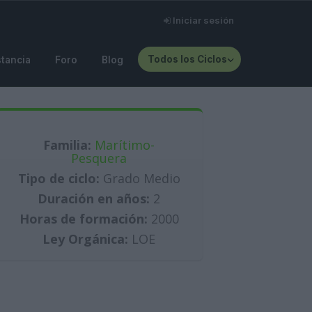
Iniciar sesión
Todos los Ciclos
stancia
Foro
Blog
Familia:
Marítimo-
Pesquera
Tipo de ciclo:
Grado Medio
Duración en años:
2
Horas de formación:
2000
Ley Orgánica:
LOE