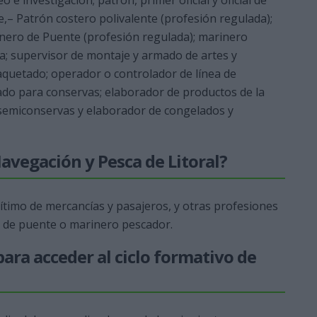
 e investigación; patrón, primer oficial y oficial de
– Patrón costero polivalente (profesión regulada);
inero de Puente (profesión regulada); marinero
ta; supervisor de montaje y armado de artes y
quetado; operador o controlador de línea de
ado para conservas; elaborador de productos de la
 semiconservas y elaborador de congelados y
 Navegación y Pesca de Litoral?
timo de mercancías y pasajeros, y otras profesiones
o de puente o marinero pescador.
ara acceder al ciclo formativo de