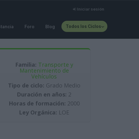
Iniciar sesión
Todos los Ciclos
stancia
Foro
Blog
Familia:
Transporte y
Mantenimiento de
Vehículos
Tipo de ciclo:
Grado Medio
Duración en años:
2
Horas de formación:
2000
Ley Orgánica:
LOE