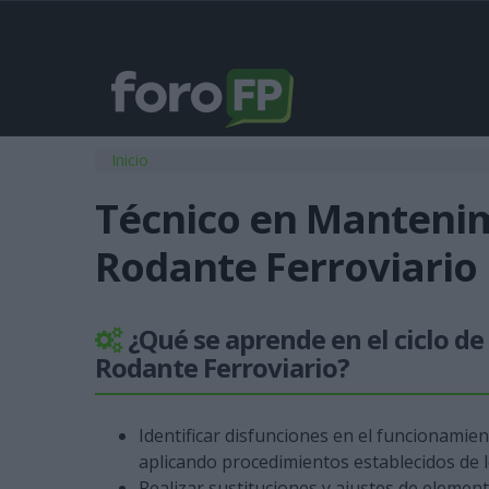
Usted está aquí
Inicio
Técnico en Mantenim
Rodante Ferroviario
¿Qué se aprende en el ciclo d
Rodante Ferroviario?
Identificar disfunciones en el funcionamien
aplicando procedimientos establecidos de l
Realizar sustituciones y ajustes de element