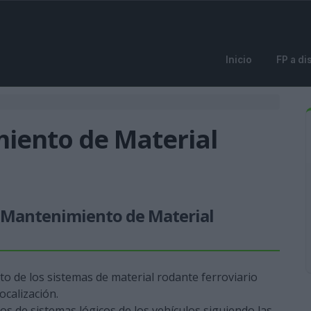
Inicio
FP a di
iento de Material
e Mantenimiento de Material
to de los sistemas de material rodante ferroviario
ocalización.
os de sistemas lógicos de los vehículos siguiendo las