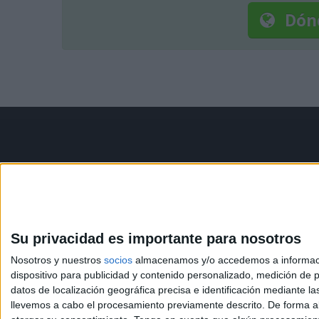
Dón
Contáctanos
Infor
Dirección:
Diego de León 47,
Aviso le
28006 Madrid
Política 
Condicio
Su privacidad es importante para nosotros
Phone:
+34 91 593 2767
Política
Nosotros y nuestros
socios
almacenamos y/o accedemos a información
Email:
info@forofp.es
dispositivo para publicidad y contenido personalizado, medición de pu
datos de localización geográfica precisa e identificación mediante l
llevemos a cabo el procesamiento previamente descrito. De forma al