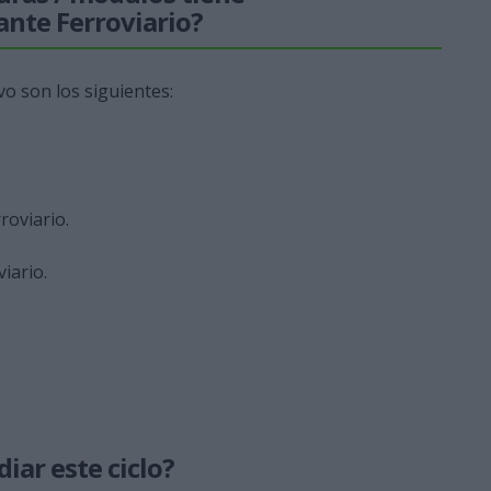
nte Ferroviario?
vo son los siguientes:
roviario.
iario.
iar este ciclo?