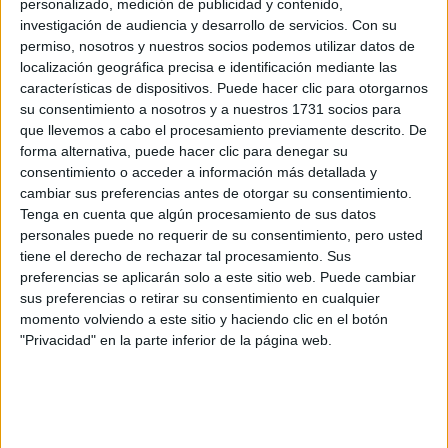
personalizado, medición de publicidad y contenido,
Quiero saber más
→
investigación de audiencia y desarrollo de servicios.
Con su
permiso, nosotros y nuestros socios podemos utilizar datos de
localización geográfica precisa e identificación mediante las
características de dispositivos. Puede hacer clic para otorgarnos
Sistemas Microinformáticos y Redes
su consentimiento a nosotros y a nuestros 1731 socios para
CFPE Academia Crespo
que llevemos a cabo el procesamiento previamente descrito. De
Torrelavega
Grado Medio
Concertado
forma alternativa, puede hacer clic para denegar su
consentimiento o acceder a información más detallada y
Presencial
MODALIDAD
cambiar sus preferencias antes de otorgar su consentimiento.
Tenga en cuenta que algún procesamiento de sus datos
Quiero saber más
→
personales puede no requerir de su consentimiento, pero usted
tiene el derecho de rechazar tal procesamiento. Sus
preferencias se aplicarán solo a este sitio web. Puede cambiar
sus preferencias o retirar su consentimiento en cualquier
Sistemas Microinformáticos y Redes
momento volviendo a este sitio y haciendo clic en el botón
IES Alisal
"Privacidad" en la parte inferior de la página web.
Santander
Grado Medio
Público
Presencial
MODALIDAD