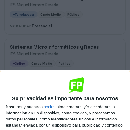
IES Miguel Herrero Pereda
Torrelavega
Grado Medio
Público
Presencial
MODALIDAD
Sistemas Microinformáticos y Redes
IES Miguel Herrero Pereda
Online
Grado Medio
Público
A distancia
MODALIDAD
Sistemas Microinformáticos y Redes
Su privacidad es importante para nosotros
CFPE Academia Crespo
Nosotros y nuestros
socios
almacenamos y/o accedemos a
Online
Grado Medio
Concertado
información en un dispositivo, como cookies, y procesamos
datos personales, como identificadores únicos e información
A distancia
MODALIDAD
estándar enviada por un dispositivo para publicidad y contenido