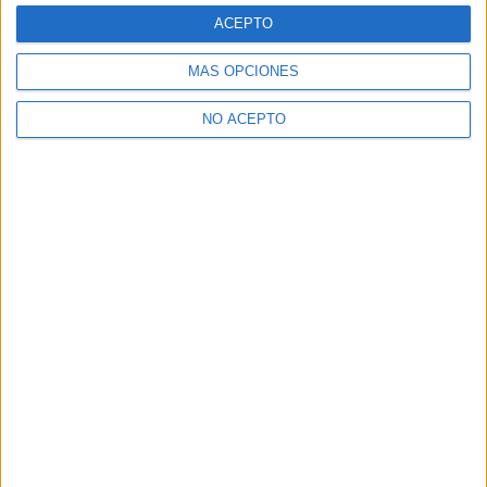
Presencial
MODALIDAD
ACEPTO
MÁS OPCIONES
Sistemas Microinformáticos y Redes
NO ACEPTO
IES Ataulfo Argenta
Castro-Urdiales
Grado Medio
Público
Presencial
MODALIDAD
Sistemas Microinformáticos y Redes
CFPE Decroly
Santander
Grado Medio
Concertado
Presencial
MODALIDAD
Quiero saber más
→