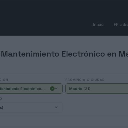
Inicio
FP a di
 Mantenimiento Electrónico en Ma
CIÓN
PROVINCIA O CIUDAD
- Mantenimiento Electrónico (21)
Madrid (21)
×
IO
s)