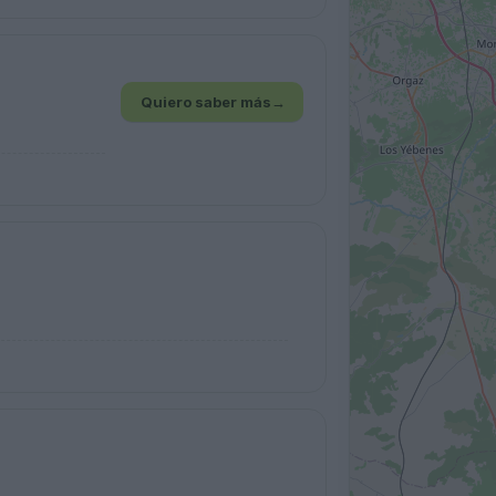
Quiero saber más
→