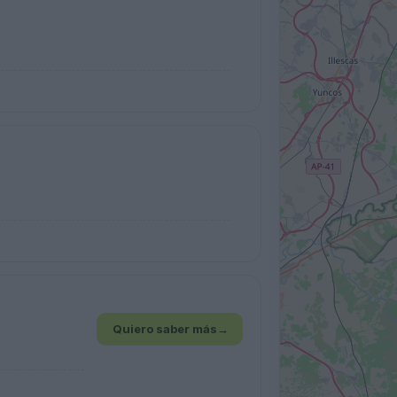
Quiero saber más
→