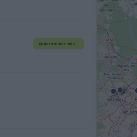
Quiero saber más
→