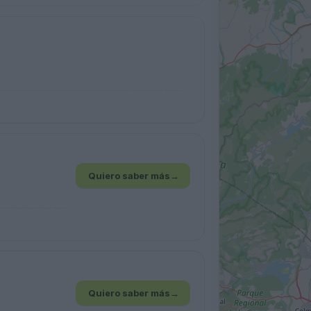
Quiero saber más
→
Quiero saber más
→