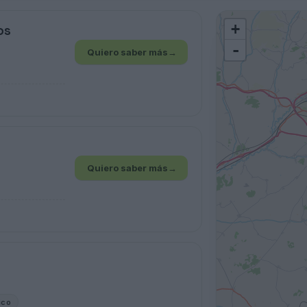
+
os
-
Quiero saber más
→
Quiero saber más
→
ico