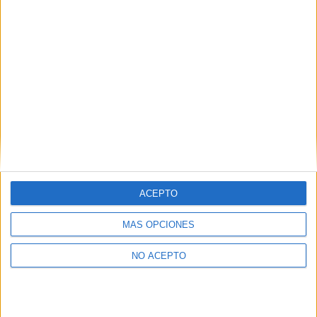
Presencial
MODALIDAD
Quiero saber más
→
Contáctanos
ACEPTO
MÁS OPCIONES
Dirección:
Diego de León 47, 28006 Madrid
Phone:
+34 91 593 2767
NO ACEPTO
Email:
info@forofp.es
Información legal