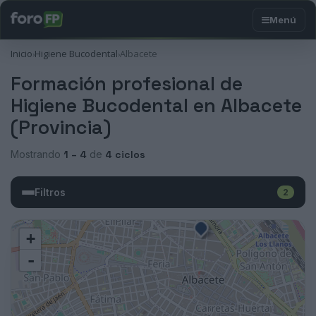
Inicio
Higiene Bucodental
Albacete
›
›
Formación profesional de
Higiene Bucodental en Albacete
(Provincia)
Mostrando
1 – 4
de
4 ciclos
Filtros
2
+
-