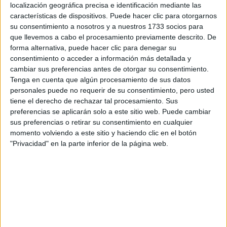
localización geográfica precisa e identificación mediante las
IES Al-Basit
características de dispositivos. Puede hacer clic para otorgarnos
Albacete
Grado Superior
Público
su consentimiento a nosotros y a nuestros 1733 socios para
que llevemos a cabo el procesamiento previamente descrito. De
Presencial
MODALIDAD
forma alternativa, puede hacer clic para denegar su
consentimiento o acceder a información más detallada y
cambiar sus preferencias antes de otorgar su consentimiento.
Tenga en cuenta que algún procesamiento de sus datos
Higiene Bucodental
personales puede no requerir de su consentimiento, pero usted
Campus Dental Clinic
tiene el derecho de rechazar tal procesamiento. Sus
Albacete
Grado Superior
Concertado
preferencias se aplicarán solo a este sitio web. Puede cambiar
sus preferencias o retirar su consentimiento en cualquier
Presencial
MODALIDAD
momento volviendo a este sitio y haciendo clic en el botón
"Privacidad" en la parte inferior de la página web.
Quiero saber más
→
Higiene Bucodental
MEDAC Albacete
Albacete
Grado Superior
Privado