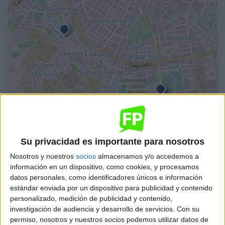
Leaflet
| OSM Mapnik
Higiene Bucodental
Su privacidad es importante para nosotros
IES Al-Basit
Nosotros y nuestros
socios
almacenamos y/o accedemos a
Albacete
Grado Superior
Público
información en un dispositivo, como cookies, y procesamos
datos personales, como identificadores únicos e información
Presencial
MODALIDAD
estándar enviada por un dispositivo para publicidad y contenido
personalizado, medición de publicidad y contenido,
investigación de audiencia y desarrollo de servicios.
Con su
permiso, nosotros y nuestros socios podemos utilizar datos de
Higiene Bucodental