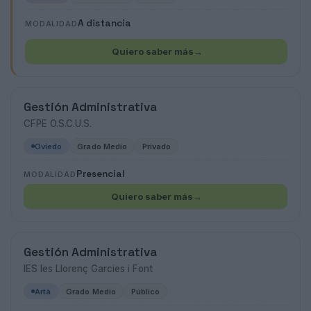
A distancia
MODALIDAD
Quiero saber más
→
Gestión Administrativa
CFPE O.S.C.U.S.
Oviedo
Grado Medio
Privado
Presencial
MODALIDAD
Quiero saber más
→
Gestión Administrativa
IES Ies Llorenç Garcies i Font
Artà
Grado Medio
Público