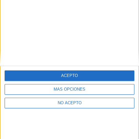
IES Ies de Castuera
Castuera
Grado Medio
Público
Presencial
MODALIDAD
Gestión Administrativa
IES Cuatro Caminos
Don Benito
Grado Medio
Público
ACEPTO
Presencial
MODALIDAD
MÁS OPCIONES
Gestión Administrativa
NO ACEPTO
IES Eugenio Hermoso
Fregenal de la Sierra
Grado Medio
Público
Presencial
MODALIDAD