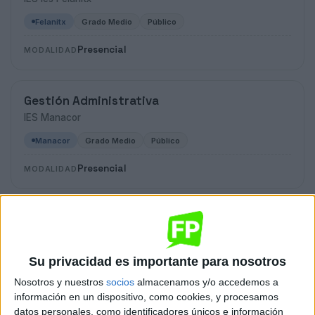
Felanitx
Grado Medio
Público
Presencial
MODALIDAD
Gestión Administrativa
IES Manacor
Manacor
Grado Medio
Público
Presencial
MODALIDAD
Gestión Administrativa
Centre de Formació Professional Menorca
Maó-Mahón
Grado Medio
Privado
Su privacidad es importante para nosotros
Nosotros y nuestros
socios
almacenamos y/o accedemos a
Presencial
MODALIDAD
información en un dispositivo, como cookies, y procesamos
Quiero saber más
→
datos personales, como identificadores únicos e información