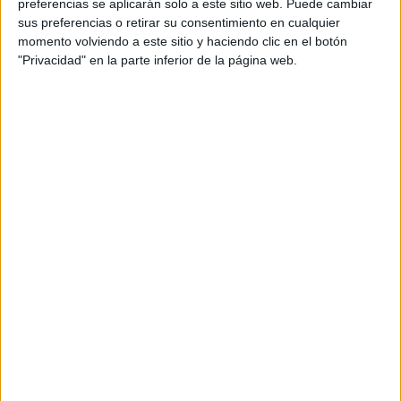
preferencias se aplicarán solo a este sitio web. Puede cambiar
Fabricación de Elementos Metálicos
sus preferencias o retirar su consentimiento en cualquier
Instituto Municipal de FP Básica Sestao
momento volviendo a este sitio y haciendo clic en el botón
Sestao
Título Profesional Básico
Público
"Privacidad" en la parte inferior de la página web.
Presencial
MODALIDAD
Fabricación de Elementos Metálicos
Centro Formación Somorrostro
Muskiz
Título Profesional Básico
Concertado
Presencial
MODALIDAD
Quiero saber más
→
Fabricación de Elementos Metálicos
Colegio Arratiako Zulaibar Lanbide Ikastegia
Zeanuri
Título Profesional Básico
Concertado