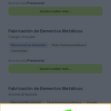
Presencial
MODALIDAD
Quiero saber más
→
Fabricación de Elementos Metálicos
Colegio Ortzadar
Donostia/San Sebastián
Título Profesional Básico
Concertado
Presencial
MODALIDAD
Quiero saber más
→
Fabricación de Elementos Metálicos
Arizmendi Ikastola
Arrasate/Mondragón
Título Profesional Básico
Privado