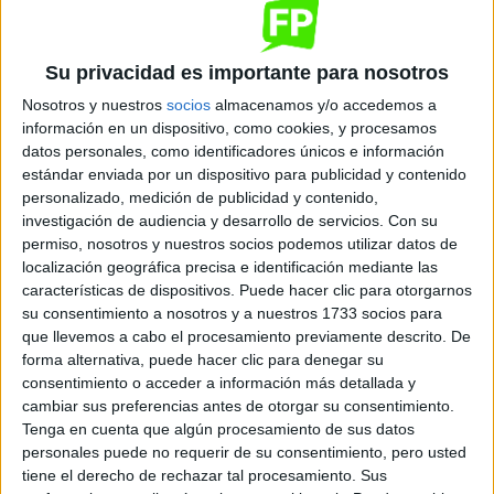
Presencial
MODALIDAD
Quiero saber más
→
Su privacidad es importante para nosotros
Nosotros y nuestros
socios
almacenamos y/o accedemos a
Fabricación de Elementos Metálicos
información en un dispositivo, como cookies, y procesamos
datos personales, como identificadores únicos e información
Instituto Municipal de FP Básica Andoain
estándar enviada por un dispositivo para publicidad y contenido
Andoain
Título Profesional Básico
Público
personalizado, medición de publicidad y contenido,
investigación de audiencia y desarrollo de servicios.
Con su
Presencial
MODALIDAD
permiso, nosotros y nuestros socios podemos utilizar datos de
localización geográfica precisa e identificación mediante las
características de dispositivos. Puede hacer clic para otorgarnos
su consentimiento a nosotros y a nuestros 1733 socios para
Fabricación de Elementos Metálicos
que llevemos a cabo el procesamiento previamente descrito. De
Instituto Municipal de FP Básica Aia-Urola Kosta
forma alternativa, puede hacer clic para denegar su
Aia
Título Profesional Básico
Público
consentimiento o acceder a información más detallada y
cambiar sus preferencias antes de otorgar su consentimiento.
Presencial
MODALIDAD
Tenga en cuenta que algún procesamiento de sus datos
personales puede no requerir de su consentimiento, pero usted
tiene el derecho de rechazar tal procesamiento. Sus