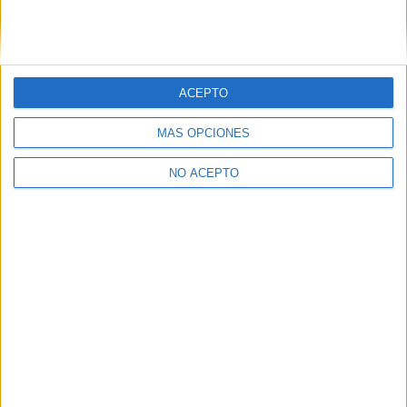
Presencial
MODALIDAD
Quiero saber más
→
ACEPTO
Fabricación de Elementos Metálicos
Salesianos Deusto
MÁS OPCIONES
Bilbao
Título Profesional Básico
Privado
NO ACEPTO
Presencial
MODALIDAD
Quiero saber más
→
Fabricación de Elementos Metálicos
Instituto Municipal de FP Básica Bermeo
Bermeo
Título Profesional Básico
Público
Presencial
MODALIDAD