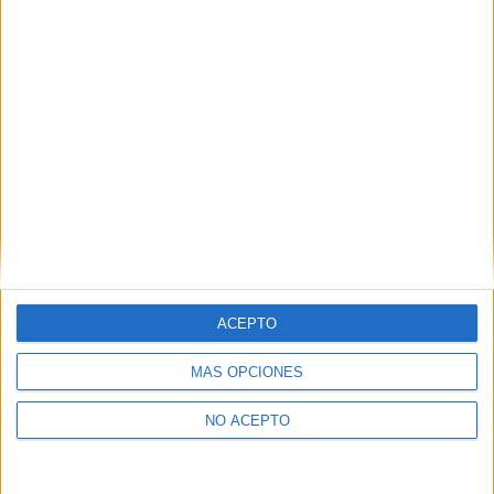
Valladolid
Grado Medio
Concertado
Presencial
MODALIDAD
Quiero saber más
→
ACEPTO
Contáctanos
MÁS OPCIONES
Dirección:
Diego de León 47, 28006 Madrid
NO ACEPTO
Phone:
+34 91 593 2767
Email:
info@forofp.es