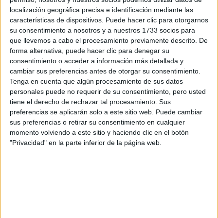
localización geográfica precisa e identificación mediante las
Electromecánica de Vehículos Automóviles
características de dispositivos. Puede hacer clic para otorgarnos
CIFP Juan de Herrera
su consentimiento a nosotros y a nuestros 1733 socios para
Valladolid
Grado Medio
Público
que llevemos a cabo el procesamiento previamente descrito. De
forma alternativa, puede hacer clic para denegar su
Presencial
MODALIDAD
consentimiento o acceder a información más detallada y
cambiar sus preferencias antes de otorgar su consentimiento.
Tenga en cuenta que algún procesamiento de sus datos
personales puede no requerir de su consentimiento, pero usted
Electromecánica de Vehículos Automóviles
tiene el derecho de rechazar tal procesamiento. Sus
Centro Didáctico
preferencias se aplicarán solo a este sitio web. Puede cambiar
Valladolid
Grado Medio
Concertado
sus preferencias o retirar su consentimiento en cualquier
momento volviendo a este sitio y haciendo clic en el botón
Presencial
MODALIDAD
"Privacidad" en la parte inferior de la página web.
Quiero saber más
→
Electromecánica de Vehículos Automóviles
Instituto Politécnico Cristo Rey