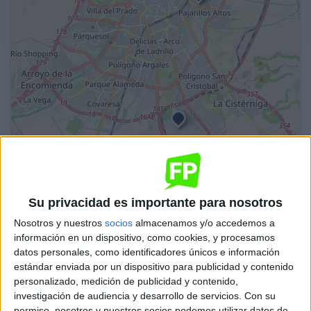
Leaflet
| OSM Mapnik
Su privacidad es importante para nosotros
Electromecánica de Vehículos Automóviles
Nosotros y nuestros
socios
almacenamos y/o accedemos a
IES Galileo
información en un dispositivo, como cookies, y procesamos
Valladolid
Grado Medio
Público
datos personales, como identificadores únicos e información
estándar enviada por un dispositivo para publicidad y contenido
Presencial
MODALIDAD
personalizado, medición de publicidad y contenido,
investigación de audiencia y desarrollo de servicios.
Con su
permiso, nosotros y nuestros socios podemos utilizar datos de