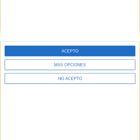
Contáctanos
Dirección:
Diego de León 47, 28006 Madrid
ACEPTO
Phone:
+34 91 593 2767
MÁS OPCIONES
Email:
info@forofp.es
NO ACEPTO
Información legal
Aviso legal
Política de privacidad
Condiciones generales de contratación
Política de cookies