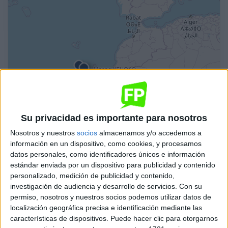
Leaflet
| OSM Mapnik
Su privacidad es importante para nosotros
Nosotros y nuestros
socios
almacenamos y/o accedemos a
Eficiencia Energética y Energía Solar Térmica
información en un dispositivo, como cookies, y procesamos
IES Estelas de Cantabria
datos personales, como identificadores únicos e información
estándar enviada por un dispositivo para publicidad y contenido
Online
Grado Superior
Público
personalizado, medición de publicidad y contenido,
investigación de audiencia y desarrollo de servicios.
Con su
A distancia
MODALIDAD
permiso, nosotros y nuestros socios podemos utilizar datos de
localización geográfica precisa e identificación mediante las
características de dispositivos. Puede hacer clic para otorgarnos
Eficiencia Energética y Energía Solar Térmica