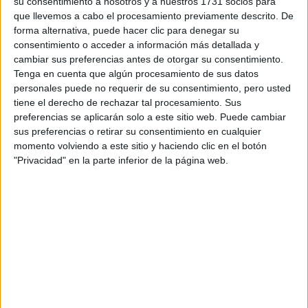
su consentimiento a nosotros y a nuestros 1731 socios para
IES San Matías
que llevemos a cabo el procesamiento previamente descrito. De
forma alternativa, puede hacer clic para denegar su
Online
Grado Superior
Público
consentimiento o acceder a información más detallada y
cambiar sus preferencias antes de otorgar su consentimiento.
A distancia
MODALIDAD
Tenga en cuenta que algún procesamiento de sus datos
Quiero saber más
→
personales puede no requerir de su consentimiento, pero usted
tiene el derecho de rechazar tal procesamiento. Sus
preferencias se aplicarán solo a este sitio web. Puede cambiar
sus preferencias o retirar su consentimiento en cualquier
Eficiencia Energética y Energía Solar Térmica
momento volviendo a este sitio y haciendo clic en el botón
Instituto Focan
"Privacidad" en la parte inferior de la página web.
Online
Grado Superior
Privado
A distancia
MODALIDAD
Quiero saber más
→