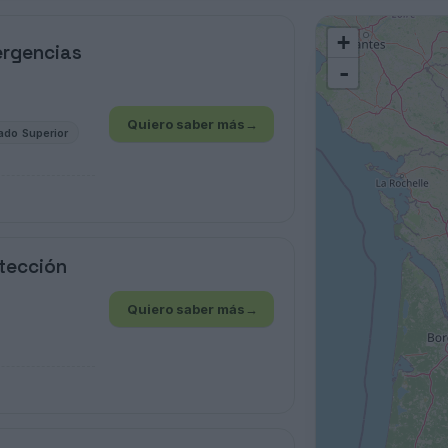
+
ergencias
-
Quiero saber más
→
ado Superior
tección
Quiero saber más
→