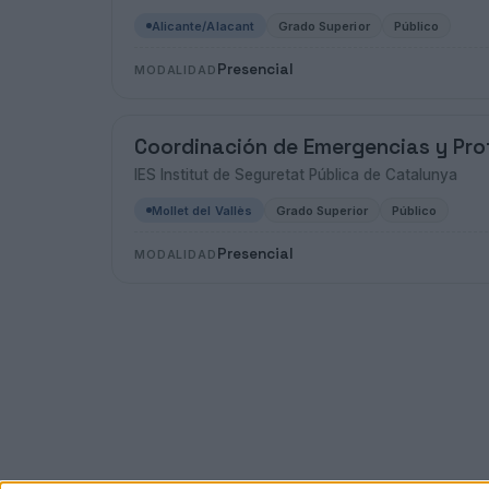
Alicante/Alacant
Grado Superior
Público
Presencial
MODALIDAD
Coordinación de Emergencias y Prot
IES Institut de Seguretat Pública de Catalunya
Mollet del Vallès
Grado Superior
Público
Presencial
MODALIDAD