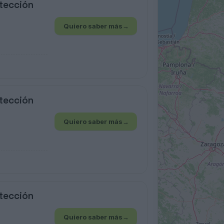
tección
Quiero saber más
→
tección
Quiero saber más
→
tección
Quiero saber más
→