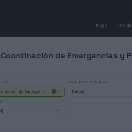
Inicio
FP a di
 Coordinación de Emergencias y Pr
CIÓN
PROVINCIA O CIUDAD
- Coordinación de Emergencias y Protección Civil (6)
Todo(s)
×
IO
s)