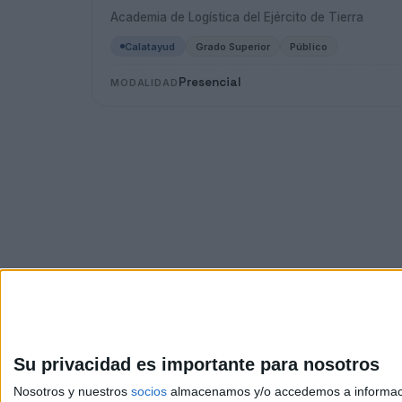
Academia de Logística del Ejército de Tierra
Calatayud
Grado Superior
Público
Presencial
MODALIDAD
Su privacidad es importante para nosotros
Nosotros y nuestros
socios
almacenamos y/o accedemos a información