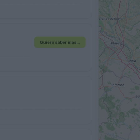
Quiero saber más
→