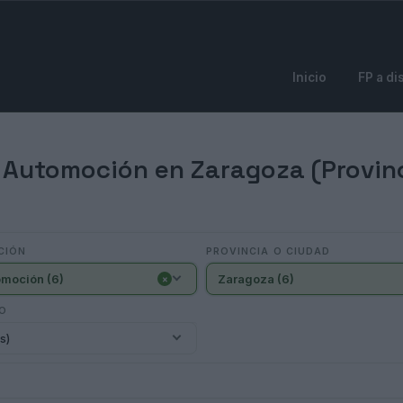
Inicio
FP a di
 Automoción en Zaragoza (Provin
CIÓN
PROVINCIA O CIUDAD
omoción (6)
Zaragoza (6)
×
IO
s)