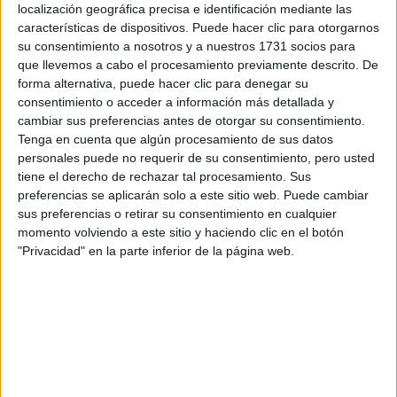
localización geográfica precisa e identificación mediante las
Colegio San José
características de dispositivos. Puede hacer clic para otorgarnos
Málaga
Grado Superior
Concertado
su consentimiento a nosotros y a nuestros 1731 socios para
que llevemos a cabo el procesamiento previamente descrito. De
Presencial
MODALIDAD
forma alternativa, puede hacer clic para denegar su
consentimiento o acceder a información más detallada y
Quiero saber más
→
cambiar sus preferencias antes de otorgar su consentimiento.
Tenga en cuenta que algún procesamiento de sus datos
personales puede no requerir de su consentimiento, pero usted
Automoción
tiene el derecho de rechazar tal procesamiento. Sus
preferencias se aplicarán solo a este sitio web. Puede cambiar
Escuelas del Ave María
sus preferencias o retirar su consentimiento en cualquier
Málaga
Grado Superior
Concertado
momento volviendo a este sitio y haciendo clic en el botón
"Privacidad" en la parte inferior de la página web.
Presencial
MODALIDAD
Automoción
La Salle Virlecha-Antequera
Antequera
Grado Superior
Concertado