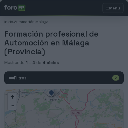
Inicio
Automoción
Málaga
›
›
Formación profesional de
Automoción en Málaga
(Provincia)
Mostrando
1 – 4
de
4 ciclos
Filtros
2
+
-