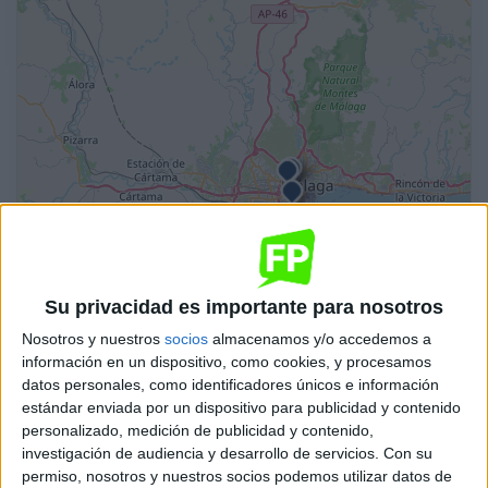
Leaflet
| OSM Mapnik
Automoción
Su privacidad es importante para nosotros
IES Politécnico Jesús Marín
Nosotros y nuestros
socios
almacenamos y/o accedemos a
Málaga
Grado Superior
Público
información en un dispositivo, como cookies, y procesamos
datos personales, como identificadores únicos e información
Presencial
MODALIDAD
estándar enviada por un dispositivo para publicidad y contenido
personalizado, medición de publicidad y contenido,
investigación de audiencia y desarrollo de servicios.
Con su
permiso, nosotros y nuestros socios podemos utilizar datos de
Automoción