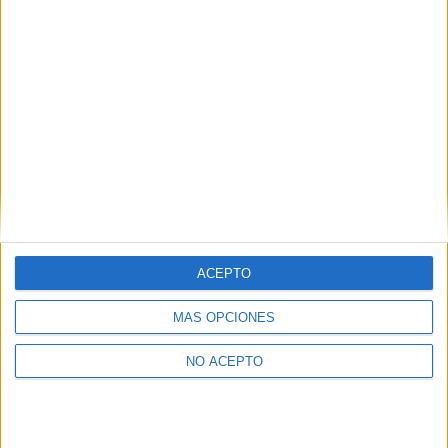
Presencial
MODALIDAD
Quiero saber más
→
Contáctanos
ACEPTO
MÁS OPCIONES
Dirección:
Diego de León 47, 28006 Madrid
Phone:
+34 91 593 2767
NO ACEPTO
Email:
info@forofp.es
Información legal