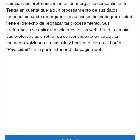
cambiar sus preferencias antes de otorgar su consentimiento.
IES Almina
Tenga en cuenta que algún procesamiento de sus datos
Ceuta
Grado Superior
Público
personales puede no requerir de su consentimiento, pero usted
tiene el derecho de rechazar tal procesamiento. Sus
Presencial
MODALIDAD
preferencias se aplicarán solo a este sitio web. Puede cambiar
sus preferencias o retirar su consentimiento en cualquier
momento volviendo a este sitio y haciendo clic en el botón
"Privacidad" en la parte inferior de la página web.
Contáctanos
Dirección:
Diego de León 47, 28006 Madrid
Phone:
+34 91 593 2767
Email:
info@forofp.es