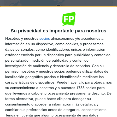
Su privacidad es importante para nosotros
Nosotros y nuestros
socios
almacenamos y/o accedemos a
información en un dispositivo, como cookies, y procesamos
datos personales, como identificadores únicos e información
estándar enviada por un dispositivo para publicidad y contenido
Leaflet
| OSM Mapnik
personalizado, medición de publicidad y contenido,
investigación de audiencia y desarrollo de servicios.
Con su
Automoción
permiso, nosotros y nuestros socios podemos utilizar datos de
localización geográfica precisa e identificación mediante las
CES Salesianos Padre Aramburu
características de dispositivos. Puede hacer clic para otorgarnos
Burgos
Grado Superior
Concertado
su consentimiento a nosotros y a nuestros 1733 socios para
que llevemos a cabo el procesamiento previamente descrito. De
Presencial
MODALIDAD
forma alternativa, puede hacer clic para denegar su
consentimiento o acceder a información más detallada y
Quiero saber más
→
cambiar sus preferencias antes de otorgar su consentimiento.
Tenga en cuenta que algún procesamiento de sus datos