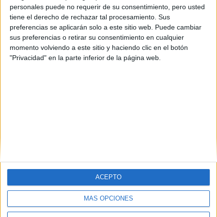
personales puede no requerir de su consentimiento, pero usted
tiene el derecho de rechazar tal procesamiento. Sus
preferencias se aplicarán solo a este sitio web. Puede cambiar
sus preferencias o retirar su consentimiento en cualquier
momento volviendo a este sitio y haciendo clic en el botón
"Privacidad" en la parte inferior de la página web.
Contáctanos
Dirección:
Diego de León 47, 28006 Madrid
Phone:
+34 91 593 2767
Email:
info@forofp.es
Información legal
ACEPTO
Aviso legal
Política de privacidad
MÁS OPCIONES
Condiciones generales de contratación